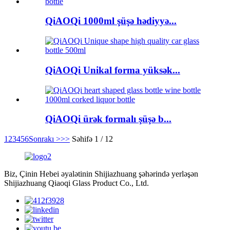
QiAOQi 1000ml şüşə hədiyyə...
QiAOQi Unikal forma yüksək...
QiAOQi ürək formalı şüşə b...
1
2
3
4
5
6
Sonrakı >
>>
Səhifə 1 / 12
Biz, Çinin Hebei əyalətinin Shijiazhuang şəhərində yerləşən
Shijiazhuang Qiaoqi Glass Product Co., Ltd.