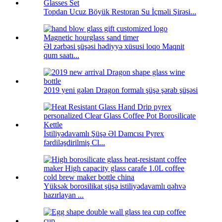
Topdan Ucuz Böyük Restoran Su İçməli Şirəsi...
Əl zərbəsi şüşəsi hədiyyə xüsusi loqo Maqnit
qum saatı...
2019 yeni gələn Dragon formalı şüşə şərab şüşəsi
İstiliyədavamlı Şüşə Əl Damcısı Pyrex
fərdiləşdirilmiş Cl...
Yüksək borosilikat şüşə istiliyədavamlı qəhvə
hazırlayan ...