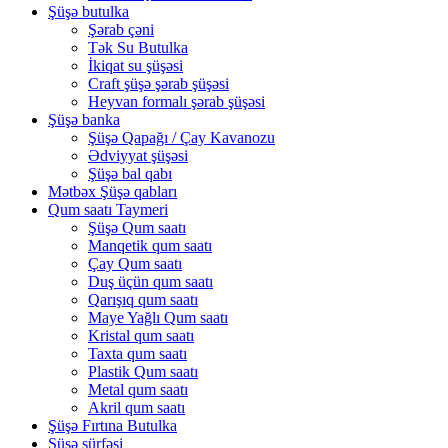
Şüşə butulka
Şərab çəni
Tək Su Butulka
İkiqat su şüşəsi
Craft şüşə şərab şüşəsi
Heyvan formalı şərab şüşəsi
Şüşə banka
Şüşə Qapağı / Çay Kavanozu
Ədviyyat şüşəsi
Şüşə bal qabı
Mətbəx Şüşə qabları
Qum saatı Taymeri
Şüşə Qum saatı
Manqetik qum saatı
Çay Qum saatı
Duş üçün qum saatı
Qarışıq qum saatı
Maye Yağlı Qum saatı
Kristal qum saatı
Taxta qum saatı
Plastik Qum saatı
Metal qum saatı
Akril qum saatı
Şüşə Fırtına Butulka
Şüşə sürfəsi