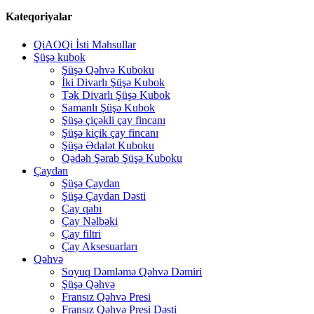
Kateqoriyalar
QiAOQi İsti Məhsullar
Şüşə kubok
Şüşə Qəhvə Kuboku
İki Divarlı Şüşə Kubok
Tək Divarlı Şüşə Kubok
Samanlı Şüşə Kubok
Şüşə çiçəkli çay fincanı
Şüşə kiçik çay fincanı
Şüşə Ədalət Kuboku
Qədəh Şərab Şüşə Kuboku
Çaydan
Şüşə Çaydan
Şüşə Çaydan Dəsti
Çay qabı
Çay Nəlbəki
Çay filtri
Çay Aksesuarları
Qəhvə
Soyuq Dəmləmə Qəhvə Dəmiri
Şüşə Qəhvə
Fransız Qəhvə Presi
Fransız Qəhvə Presi Dəsti