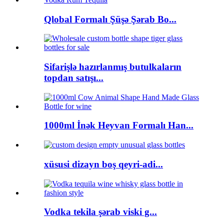
Qlobal Formalı Şüşə Şərab Bo...
Sifarişlə hazırlanmış butulkaların
topdan satışı...
1000ml İnək Heyvan Formalı Han...
xüsusi dizayn boş qeyri-adi...
Vodka tekila şərab viski g...