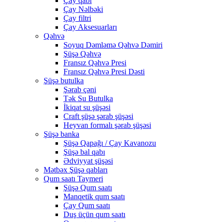
Çay qabı
Çay Nəlbəki
Çay filtri
Çay Aksesuarları
Qəhvə
Soyuq Dəmləmə Qəhvə Dəmiri
Şüşə Qəhvə
Fransız Qəhvə Presi
Fransız Qəhvə Presi Dəsti
Şüşə butulka
Şərab çəni
Tək Su Butulka
İkiqat su şüşəsi
Craft şüşə şərab şüşəsi
Heyvan formalı şərab şüşəsi
Şüşə banka
Şüşə Qapağı / Çay Kavanozu
Şüşə bal qabı
Ədviyyat şüşəsi
Mətbəx Şüşə qabları
Qum saatı Taymeri
Şüşə Qum saatı
Manqetik qum saatı
Çay Qum saatı
Duş üçün qum saatı