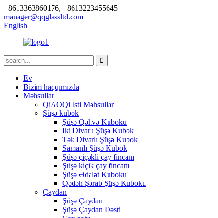
+8613363860176, +8613223455645
manager@qqglassltd.com
English
Ev
Bizim haqqımızda
Məhsullar
QiAOQi İsti Məhsullar
Şüşə kubok
Şüşə Qəhvə Kuboku
İki Divarlı Şüşə Kubok
Tək Divarlı Şüşə Kubok
Samanlı Şüşə Kubok
Şüşə çiçəkli çay fincanı
Şüşə kiçik çay fincanı
Şüşə Ədalət Kuboku
Qədəh Şərab Şüşə Kuboku
Çaydan
Şüşə Çaydan
Şüşə Çaydan Dəsti