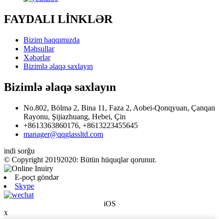
FAYDALI LİNKLƏR
Bizim haqqımızda
Məhsullar
Xəbərlər
Bizimlə əlaqə saxlayın
Bizimlə əlaqə saxlayın
No.802, Bölmə 2, Bina 11, Faza 2, Aobei-Qonqyuan, Çanqan
Rayonu, Şijiazhuang, Hebei, Çin
+8613363860176, +8613223455645
manager@qqglassltd.com
indi sorğu
© Copyright 20192020: Bütün hüquqlar qorunur.
E-poçt göndər
Skype
iOS
x