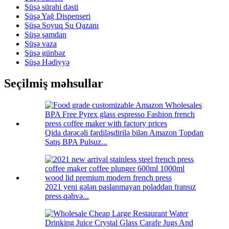
Şüşə sürahi dəsti
Şüşə Yağ Dispenseri
Şüşə Soyuq Su Qazanı
Şüşə şamdan
Şüşə vaza
Şüşə günbəz
Şüşə Hədiyyə
Seçilmiş məhsullar
Qida dərəcəli fərdiləşdirilə bilən Amazon Topdan
Satış BPA Pulsuz...
2021 yeni gələn paslanmayan poladdan fransız
press qəhvə...