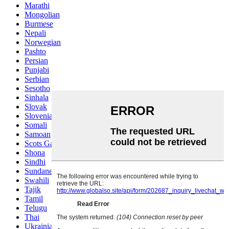
Marathi
Mongolian
Burmese
Nepali
Norwegian
Pashto
Persian
Punjabi
Serbian
Sesotho
Sinhala
Slovak
Slovenian
Somali
Samoan
Scots Gaelic
Shona
Sindhi
Sundanese
Swahili
Tajik
Tamil
Telugu
Thai
Ukrainian