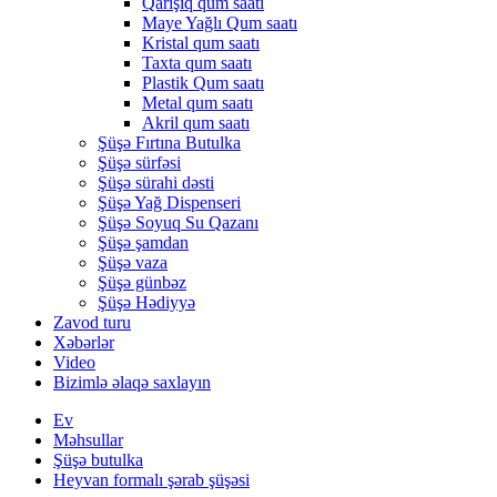
Qarışıq qum saatı
Maye Yağlı Qum saatı
Kristal qum saatı
Taxta qum saatı
Plastik Qum saatı
Metal qum saatı
Akril qum saatı
Şüşə Fırtına Butulka
Şüşə sürfəsi
Şüşə sürahi dəsti
Şüşə Yağ Dispenseri
Şüşə Soyuq Su Qazanı
Şüşə şamdan
Şüşə vaza
Şüşə günbəz
Şüşə Hədiyyə
Zavod turu
Xəbərlər
Video
Bizimlə əlaqə saxlayın
Ev
Məhsullar
Şüşə butulka
Heyvan formalı şərab şüşəsi