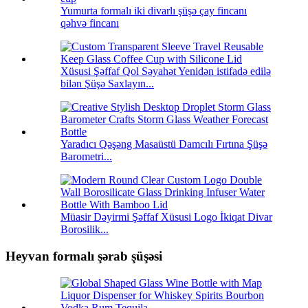
Yumurta formalı iki divarlı şüşə çay fincanı
qəhvə fincanı
Xüsusi Şəffaf Qol Səyahət Yenidən istifadə edilə
bilən Şüşə Saxlayın...
Yaradıcı Qəşəng Masaüstü Damcılı Fırtına Şüşə
Barometri...
Müasir Dəyirmi Şəffaf Xüsusi Logo İkiqat Divar
Borosilik...
Heyvan formalı şərab şüşəsi