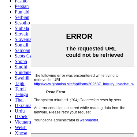
Pashto
Persian
Punjabi
Serbian
Sesotho
Sinhala
Slovak
Slovenian
Somali
Samoan
Scots Gaelic
Shona
Sindhi
Sundanese
Swahili
Tajik
Tamil
Telugu
Thai
Ukrainian
Urdu
Uzbek
Vietnamese
Welsh
Xhosa