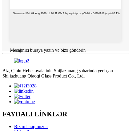
Mesajınızı buraya yazın və bizə göndərin
Biz, Çinin Hebei əyalətinin Shijiazhuang şəhərində yerləşən
Shijiazhuang Qiaoqi Glass Product Co., Ltd.
FAYDALI LİNKLƏR
Bizim haqqımızda