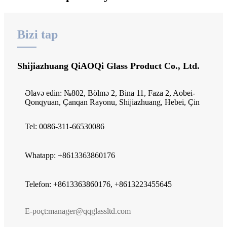
Bizi tap
Shijiazhuang QiAOQi Glass Product Co., Ltd.
Əlavə edin: №802, Bölmə 2, Bina 11, Faza 2, Aobei-
Qonqyuan, Çanqan Rayonu, Shijiazhuang, Hebei, Çin
Tel: 0086-311-66530086
Whatapp: +8613363860176
Telefon: +8613363860176, +8613223455645
E-poçt:
manager@qqglassltd.com