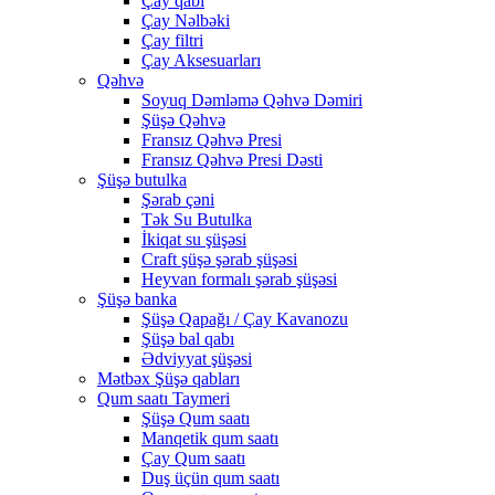
Çay qabı
Çay Nəlbəki
Çay filtri
Çay Aksesuarları
Qəhvə
Soyuq Dəmləmə Qəhvə Dəmiri
Şüşə Qəhvə
Fransız Qəhvə Presi
Fransız Qəhvə Presi Dəsti
Şüşə butulka
Şərab çəni
Tək Su Butulka
İkiqat su şüşəsi
Craft şüşə şərab şüşəsi
Heyvan formalı şərab şüşəsi
Şüşə banka
Şüşə Qapağı / Çay Kavanozu
Şüşə bal qabı
Ədviyyat şüşəsi
Mətbəx Şüşə qabları
Qum saatı Taymeri
Şüşə Qum saatı
Manqetik qum saatı
Çay Qum saatı
Duş üçün qum saatı