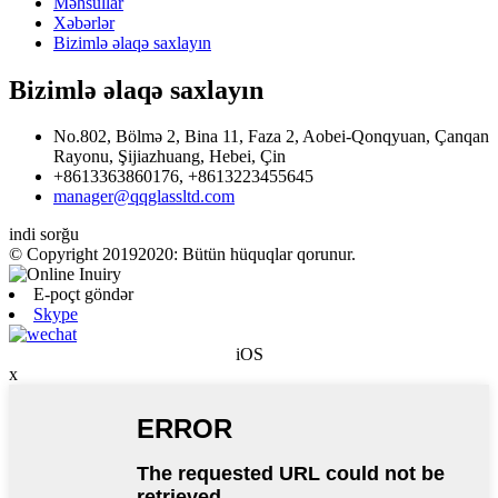
Məhsullar
Xəbərlər
Bizimlə əlaqə saxlayın
Bizimlə əlaqə saxlayın
No.802, Bölmə 2, Bina 11, Faza 2, Aobei-Qonqyuan, Çanqan
Rayonu, Şijiazhuang, Hebei, Çin
+8613363860176, +8613223455645
manager@qqglassltd.com
indi sorğu
© Copyright 20192020: Bütün hüquqlar qorunur.
E-poçt göndər
Skype
iOS
x