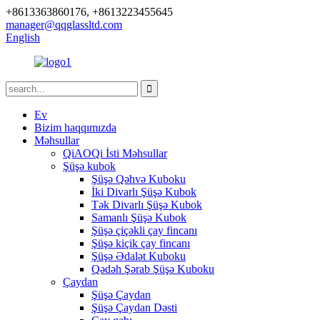
+8613363860176, +8613223455645
manager@qqglassltd.com
English
Ev
Bizim haqqımızda
Məhsullar
QiAOQi İsti Məhsullar
Şüşə kubok
Şüşə Qəhvə Kuboku
İki Divarlı Şüşə Kubok
Tək Divarlı Şüşə Kubok
Samanlı Şüşə Kubok
Şüşə çiçəkli çay fincanı
Şüşə kiçik çay fincanı
Şüşə Ədalət Kuboku
Qədəh Şərab Şüşə Kuboku
Çaydan
Şüşə Çaydan
Şüşə Çaydan Dəsti