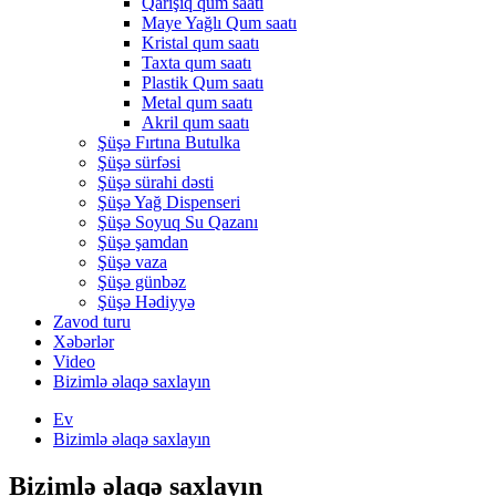
Qarışıq qum saatı
Maye Yağlı Qum saatı
Kristal qum saatı
Taxta qum saatı
Plastik Qum saatı
Metal qum saatı
Akril qum saatı
Şüşə Fırtına Butulka
Şüşə sürfəsi
Şüşə sürahi dəsti
Şüşə Yağ Dispenseri
Şüşə Soyuq Su Qazanı
Şüşə şamdan
Şüşə vaza
Şüşə günbəz
Şüşə Hədiyyə
Zavod turu
Xəbərlər
Video
Bizimlə əlaqə saxlayın
Ev
Bizimlə əlaqə saxlayın
Bizimlə əlaqə saxlayın