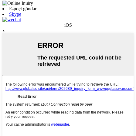
E-poçt göndər
Skype
iOS
x