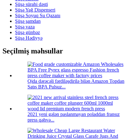
Şüşə sürahi dəsti
Şüşə Yağ Dispenseri
Şüşə Soyuq Su Qazanı
Şüşə şamdan
Şüşə vaza
Şüşə günbəz
Şüşə Hədiyyə
Seçilmiş məhsullar
Qida dərəcəli fərdiləşdirilə bilən Amazon Topdan
Satış BPA Pulsuz...
2021 yeni gələn paslanmayan poladdan fransız
press qəhvə...