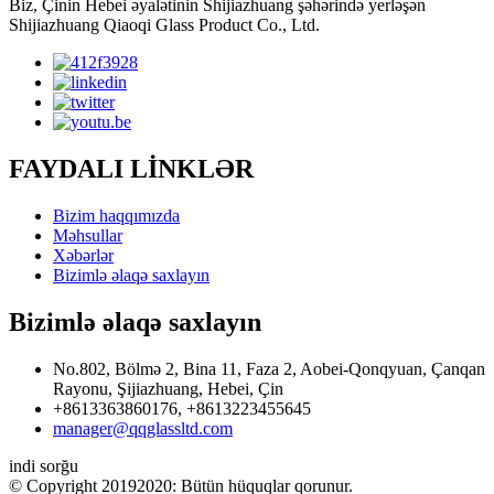
Biz, Çinin Hebei əyalətinin Shijiazhuang şəhərində yerləşən
Shijiazhuang Qiaoqi Glass Product Co., Ltd.
FAYDALI LİNKLƏR
Bizim haqqımızda
Məhsullar
Xəbərlər
Bizimlə əlaqə saxlayın
Bizimlə əlaqə saxlayın
No.802, Bölmə 2, Bina 11, Faza 2, Aobei-Qonqyuan, Çanqan
Rayonu, Şijiazhuang, Hebei, Çin
+8613363860176, +8613223455645
manager@qqglassltd.com
indi sorğu
© Copyright 20192020: Bütün hüquqlar qorunur.