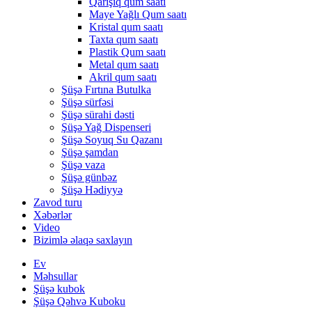
Qarışıq qum saatı
Maye Yağlı Qum saatı
Kristal qum saatı
Taxta qum saatı
Plastik Qum saatı
Metal qum saatı
Akril qum saatı
Şüşə Fırtına Butulka
Şüşə sürfəsi
Şüşə sürahi dəsti
Şüşə Yağ Dispenseri
Şüşə Soyuq Su Qazanı
Şüşə şamdan
Şüşə vaza
Şüşə günbəz
Şüşə Hədiyyə
Zavod turu
Xəbərlər
Video
Bizimlə əlaqə saxlayın
Ev
Məhsullar
Şüşə kubok
Şüşə Qəhvə Kuboku