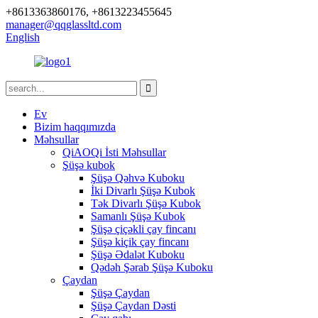
+8613363860176, +8613223455645
manager@qqglassltd.com
English
Ev
Bizim haqqımızda
Məhsullar
QiAOQi İsti Məhsullar
Şüşə kubok
Şüşə Qəhvə Kuboku
İki Divarlı Şüşə Kubok
Tək Divarlı Şüşə Kubok
Samanlı Şüşə Kubok
Şüşə çiçəkli çay fincanı
Şüşə kiçik çay fincanı
Şüşə Ədalət Kuboku
Qədəh Şərab Şüşə Kuboku
Çaydan
Şüşə Çaydan
Şüşə Çaydan Dəsti