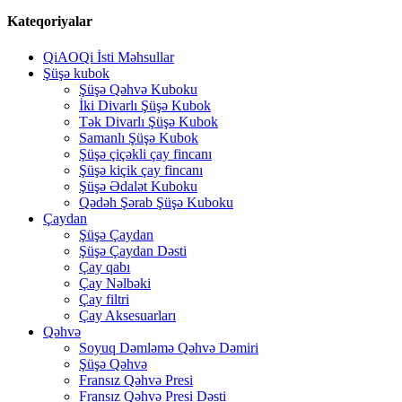
Kateqoriyalar
QiAOQi İsti Məhsullar
Şüşə kubok
Şüşə Qəhvə Kuboku
İki Divarlı Şüşə Kubok
Tək Divarlı Şüşə Kubok
Samanlı Şüşə Kubok
Şüşə çiçəkli çay fincanı
Şüşə kiçik çay fincanı
Şüşə Ədalət Kuboku
Qədəh Şərab Şüşə Kuboku
Çaydan
Şüşə Çaydan
Şüşə Çaydan Dəsti
Çay qabı
Çay Nəlbəki
Çay filtri
Çay Aksesuarları
Qəhvə
Soyuq Dəmləmə Qəhvə Dəmiri
Şüşə Qəhvə
Fransız Qəhvə Presi
Fransız Qəhvə Presi Dəsti