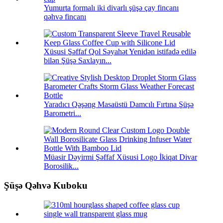
Yumurta formalı iki divarlı şüşə çay fincanı
qəhvə fincanı
Xüsusi Şəffaf Qol Səyahət Yenidən istifadə edilə
bilən Şüşə Saxlayın...
Yaradıcı Qəşəng Masaüstü Damcılı Fırtına Şüşə
Barometri...
Müasir Dəyirmi Şəffaf Xüsusi Logo İkiqat Divar
Borosilik...
Şüşə Qəhvə Kuboku