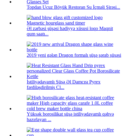
Topdan Ucuz Böyük Restoran Su İçməli Şirəsi...
Əl zərbəsi şüşəsi hədiyyə xüsusi loqo Maqnit
qum saatı...
2019 yeni gələn Dragon formalı şüşə şərab şüşəsi
İstiliyədavamlı Şüşə Əl Damcısı Pyrex
fərdiləşdirilmiş Cl...
Yüksək borosilikat şüşə istiliyədavamlı qəhvə
hazırlayan ...