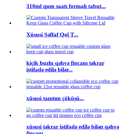
310ml qum saatı formalı tabut...
Xüsusi Şəffaf Qol T...
kiçik buzlu qəhvə fincanı təkrar
istifadə edilə bilər...
xüsusi tanıtım çöküşü...
xüsusi təkrar istifadə edilə bilən qəhvə
fincanı ...