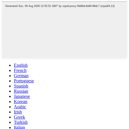
English
French
German
Portuguese
Spanish
Russian
Japanese
Korean
Arabic
Irish
Greek
Turkish
Italian