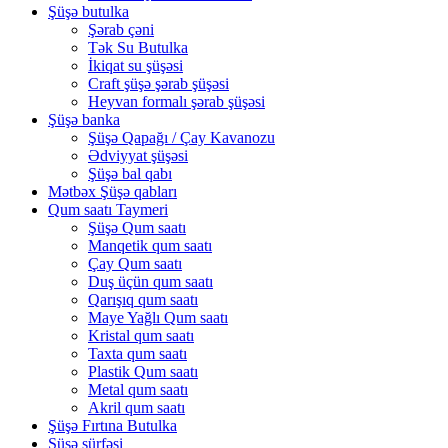
Şüşə butulka
Şərab çəni
Tək Su Butulka
İkiqat su şüşəsi
Craft şüşə şərab şüşəsi
Heyvan formalı şərab şüşəsi
Şüşə banka
Şüşə Qapağı / Çay Kavanozu
Ədviyyat şüşəsi
Şüşə bal qabı
Mətbəx Şüşə qabları
Qum saatı Taymeri
Şüşə Qum saatı
Manqetik qum saatı
Çay Qum saatı
Duş üçün qum saatı
Qarışıq qum saatı
Maye Yağlı Qum saatı
Kristal qum saatı
Taxta qum saatı
Plastik Qum saatı
Metal qum saatı
Akril qum saatı
Şüşə Fırtına Butulka
Şüşə sürfəsi