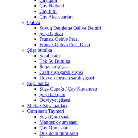
Çay qabı
Çay Nəlbəki
Çay filtri
Çay Aksesuarları
Qəhvə
Soyuq Dəmləmə Qəhvə Dəmiri
Şüşə Qəhvə
Fransız Qəhvə Presi
Fransız Qəhvə Presi Dəsti
Şüşə butulka
Şərab çəni
Tək Su Butulka
İkiqat su şüşəsi
Craft şüşə şərab şüşəsi
Heyvan formalı şərab şüşəsi
Şüşə banka
Şüşə Qapağı / Çay Kavanozu
Şüşə bal qabı
Ədviyyat şüşəsi
Mətbəx Şüşə qabları
Qum saatı Taymeri
Şüşə Qum saatı
Manqetik qum saatı
Çay Qum saatı
Duş üçün qum saatı