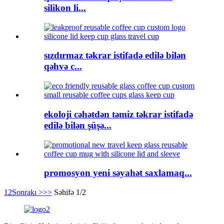
silikon li...
sızdırmaz təkrar istifadə edilə bilən
qəhvə c...
ekoloji cəhətdən təmiz təkrar istifadə
edilə bilən şüşə...
promosyon yeni səyahət saxlamaq...
1
2
Sonrakı >
>>
Səhifə 1/2