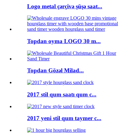
Logo metal çərçivə şüşə saat...
Topdan oyma LOGO 30 m...
Topdan Gözəl Milad...
2017 stil qum saatı qum c...
2017 yeni stil qum taymer c...