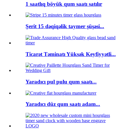
1 saatlıq böyük qum saatı satılır
Şerit 15 dəqiqəlik taymer şüşəsi...
Ticarət Təminatı Yüksək Keyfiyyətli...
Yaradıcı pul pulu qum saatı...
Yaradıcı düz qum saatı adam...