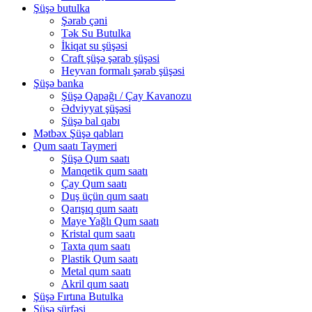
Şüşə butulka
Şərab çəni
Tək Su Butulka
İkiqat su şüşəsi
Craft şüşə şərab şüşəsi
Heyvan formalı şərab şüşəsi
Şüşə banka
Şüşə Qapağı / Çay Kavanozu
Ədviyyat şüşəsi
Şüşə bal qabı
Mətbəx Şüşə qabları
Qum saatı Taymeri
Şüşə Qum saatı
Manqetik qum saatı
Çay Qum saatı
Duş üçün qum saatı
Qarışıq qum saatı
Maye Yağlı Qum saatı
Kristal qum saatı
Taxta qum saatı
Plastik Qum saatı
Metal qum saatı
Akril qum saatı
Şüşə Fırtına Butulka
Şüşə sürfəsi