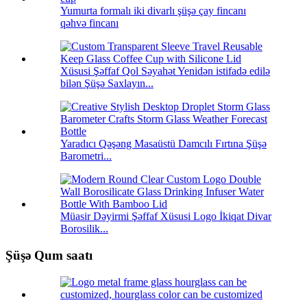
Yumurta formalı iki divarlı şüşə çay fincanı
qəhvə fincanı
Xüsusi Şəffaf Qol Səyahət Yenidən istifadə edilə
bilən Şüşə Saxlayın...
Yaradıcı Qəşəng Masaüstü Damcılı Fırtına Şüşə
Barometri...
Müasir Dəyirmi Şəffaf Xüsusi Logo İkiqat Divar
Borosilik...
Şüşə Qum saatı