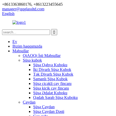
+8613363860176, +8613223455645
manager@qqglassltd.com
English
Ev
Bizim haqqımızda
Məhsullar
QiAOQi İsti Məhsullar
Şüşə kubok
Şüşə Qəhvə Kuboku
İki Divarlı Şüşə Kubok
Tək Divarlı Şüşə Kubok
Samanlı Şüşə Kubok
Şüşə çiçəkli çay fincanı
Şüşə kiçik çay fincanı
Şüşə Ədalət Kuboku
Qədəh Şərab Şüşə Kuboku
Çaydan
Şüşə Çaydan
Şüşə Çaydan Dəsti