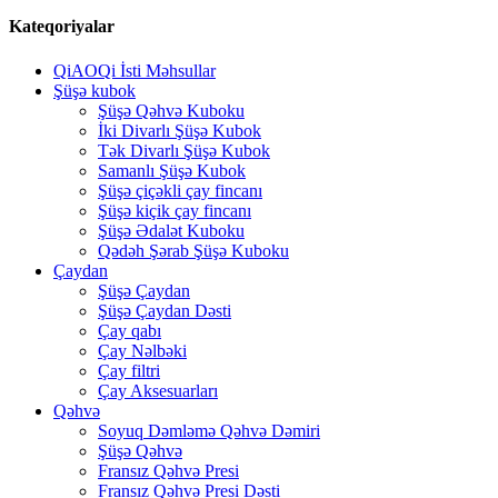
Kateqoriyalar
QiAOQi İsti Məhsullar
Şüşə kubok
Şüşə Qəhvə Kuboku
İki Divarlı Şüşə Kubok
Tək Divarlı Şüşə Kubok
Samanlı Şüşə Kubok
Şüşə çiçəkli çay fincanı
Şüşə kiçik çay fincanı
Şüşə Ədalət Kuboku
Qədəh Şərab Şüşə Kuboku
Çaydan
Şüşə Çaydan
Şüşə Çaydan Dəsti
Çay qabı
Çay Nəlbəki
Çay filtri
Çay Aksesuarları
Qəhvə
Soyuq Dəmləmə Qəhvə Dəmiri
Şüşə Qəhvə
Fransız Qəhvə Presi
Fransız Qəhvə Presi Dəsti