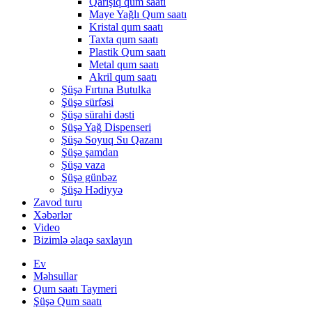
Qarışıq qum saatı
Maye Yağlı Qum saatı
Kristal qum saatı
Taxta qum saatı
Plastik Qum saatı
Metal qum saatı
Akril qum saatı
Şüşə Fırtına Butulka
Şüşə sürfəsi
Şüşə sürahi dəsti
Şüşə Yağ Dispenseri
Şüşə Soyuq Su Qazanı
Şüşə şamdan
Şüşə vaza
Şüşə günbəz
Şüşə Hədiyyə
Zavod turu
Xəbərlər
Video
Bizimlə əlaqə saxlayın
Ev
Məhsullar
Qum saatı Taymeri
Şüşə Qum saatı