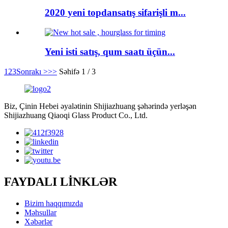
2020 yeni topdansatış sifarişli m...
Yeni isti satış, qum saatı üçün...
1
2
3
Sonrakı >
>>
Səhifə 1 / 3
Biz, Çinin Hebei əyalətinin Shijiazhuang şəhərində yerləşən
Shijiazhuang Qiaoqi Glass Product Co., Ltd.
FAYDALI LİNKLƏR
Bizim haqqımızda
Məhsullar
Xəbərlər