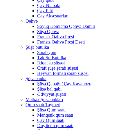
Çay qabı
Çay Nəlbəki
Çay filtri
Çay Aksesuarları
Qəhvə
Soyuq Dəmləmə Qəhvə Dəmiri
Şüşə Qəhvə
Fransız Qəhvə Presi
Fransız Qəhvə Presi Dəsti
Şüşə butulka
Şərab çəni
Tək Su Butulka
İkiqat su şüşəsi
Craft şüşə şərab şüşəsi
Heyvan formalı şərab şüşəsi
Şüşə banka
Şüşə Qapağı / Çay Kavanozu
Şüşə bal qabı
Ədviyyat şüşəsi
Mətbəx Şüşə qabları
Qum saatı Taymeri
Şüşə Qum saatı
Manqetik qum saatı
Çay Qum saatı
Duş üçün qum saatı