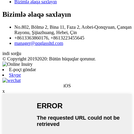
Bizimlə əlaqə saxlayın
Bizimlə əlaqə saxlayın
No.802, Bölmə 2, Bina 11, Faza 2, Aobei-Qonqyuan, Çanqan
Rayonu, Şijiazhuang, Hebei, Çin
+8613363860176, +8613223455645
manager@qqglassltd.com
indi sorğu
© Copyright 20192020: Bütün hüquqlar qorunur.
E-poçt göndər
Skype
iOS
x