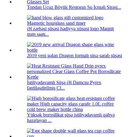
Topdan Ucuz Böyük Restoran Su İçməli Şirəsi...
Əl zərbəsi şüşəsi hədiyyə xüsusi loqo Maqnit
qum saatı...
2019 yeni gələn Dragon formalı şüşə şərab şüşəsi
İstiliyədavamlı Şüşə Əl Damcısı Pyrex
fərdiləşdirilmiş Cl...
Yüksək borosilikat şüşə istiliyədavamlı qəhvə
hazırlayan ...