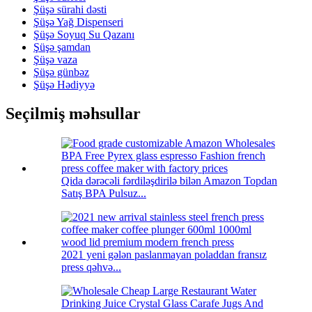
Şüşə sürahi dəsti
Şüşə Yağ Dispenseri
Şüşə Soyuq Su Qazanı
Şüşə şamdan
Şüşə vaza
Şüşə günbəz
Şüşə Hədiyyə
Seçilmiş məhsullar
Qida dərəcəli fərdiləşdirilə bilən Amazon Topdan
Satış BPA Pulsuz...
2021 yeni gələn paslanmayan poladdan fransız
press qəhvə...