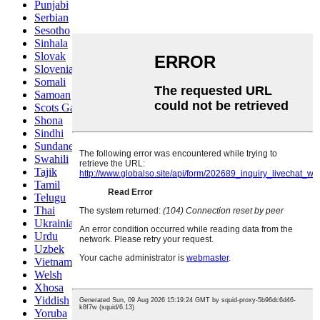
Punjabi
Serbian
Sesotho
Sinhala
Slovak
Slovenian
Somali
Samoan
Scots Gaelic
Shona
Sindhi
Sundanese
Swahili
Tajik
Tamil
Telugu
Thai
Ukrainian
Urdu
Uzbek
Vietnamese
Welsh
Xhosa
Yiddish
Yoruba