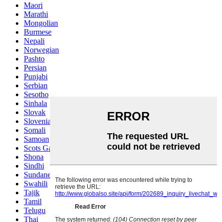
Maori
Marathi
Mongolian
Burmese
Nepali
Norwegian
Pashto
Persian
Punjabi
Serbian
Sesotho
Sinhala
Slovak
Slovenian
Somali
Samoan
Scots Gaelic
Shona
Sindhi
Sundanese
Swahili
Tajik
Tamil
Telugu
Thai