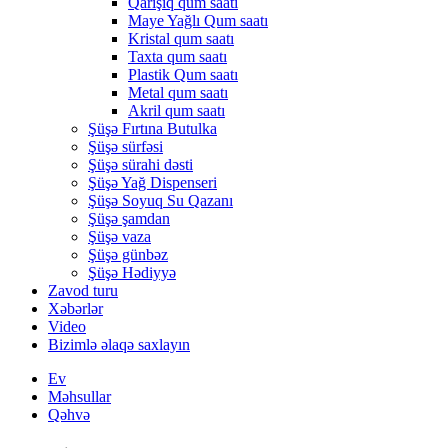
Qarışıq qum saatı
Maye Yağlı Qum saatı
Kristal qum saatı
Taxta qum saatı
Plastik Qum saatı
Metal qum saatı
Akril qum saatı
Şüşə Fırtına Butulka
Şüşə sürfəsi
Şüşə sürahi dəsti
Şüşə Yağ Dispenseri
Şüşə Soyuq Su Qazanı
Şüşə şamdan
Şüşə vaza
Şüşə günbəz
Şüşə Hədiyyə
Zavod turu
Xəbərlər
Video
Bizimlə əlaqə saxlayın
Ev
Məhsullar
Qəhvə