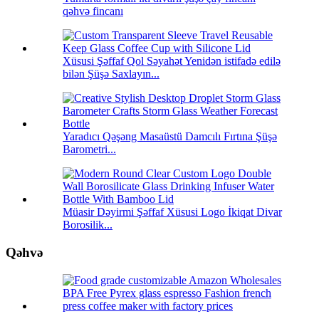
qəhvə fincanı
Xüsusi Şəffaf Qol Səyahət Yenidən istifadə edilə
bilən Şüşə Saxlayın...
Yaradıcı Qəşəng Masaüstü Damcılı Fırtına Şüşə
Barometri...
Müasir Dəyirmi Şəffaf Xüsusi Logo İkiqat Divar
Borosilik...
Qəhvə