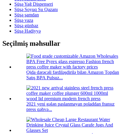
Şüşə Yağ Dispenseri
Şüşə Soyuq Su Qazanı
Şüşə şamdan
Şüşə vaza
Şüşə günbəz
Şüşə Hədiyyə
Seçilmiş məhsullar
Qida dərəcəli fərdiləşdirilə bilən Amazon Topdan
Satış BPA Pulsuz...
2021 yeni gələn paslanmayan poladdan fransız
press qəhvə...