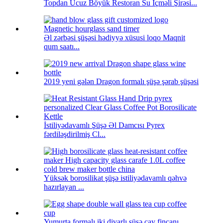
Topdan Ucuz Böyük Restoran Su İçməli Şirəsi...
Əl zərbəsi şüşəsi hədiyyə xüsusi loqo Maqnit
qum saatı...
2019 yeni gələn Dragon formalı şüşə şərab şüşəsi
İstiliyədavamlı Şüşə Əl Damcısı Pyrex
fərdiləşdirilmiş Cl...
Yüksək borosilikat şüşə istiliyədavamlı qəhvə
hazırlayan ...
Yumurta formalı iki divarlı şüşə çay fincanı