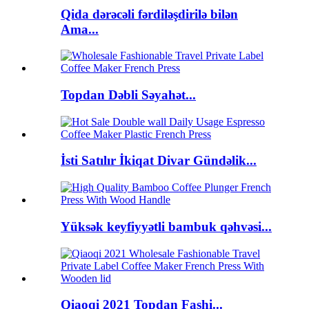
Qida dərəcəli fərdiləşdirilə bilən
Ama...
Topdan Dəbli Səyahət...
İsti Satılır İkiqat Divar Gündəlik...
Yüksək keyfiyyətli bambuk qəhvəsi...
Qiaoqi 2021 Topdan Fashi...