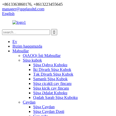
+8613363860176, +8613223455645
manager@qqglassltd.com
English
Ev
Bizim haqqımızda
Məhsullar
QiAOQi İsti Məhsullar
Şüşə kubok
Şüşə Qəhvə Kuboku
İki Divarlı Şüşə Kubok
Tək Divarlı Şüşə Kubok
Samanlı Şüşə Kubok
Şüşə çiçəkli çay fincanı
Şüşə kiçik çay fincanı
Şüşə Ədalət Kuboku
Qədəh Şərab Şüşə Kuboku
Çaydan
Şüşə Çaydan
Şüşə Çaydan Dəsti