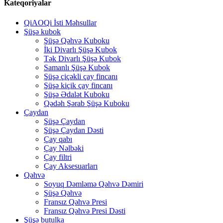
Kateqoriyalar
QiAOQi İsti Məhsullar
Şüşə kubok
Şüşə Qəhvə Kuboku
İki Divarlı Şüşə Kubok
Tək Divarlı Şüşə Kubok
Samanlı Şüşə Kubok
Şüşə çiçəkli çay fincanı
Şüşə kiçik çay fincanı
Şüşə Ədalət Kuboku
Qədəh Şərab Şüşə Kuboku
Çaydan
Şüşə Çaydan
Şüşə Çaydan Dəsti
Çay qabı
Çay Nəlbəki
Çay filtri
Çay Aksesuarları
Qəhvə
Soyuq Dəmləmə Qəhvə Dəmiri
Şüşə Qəhvə
Fransız Qəhvə Presi
Fransız Qəhvə Presi Dəsti
Şüşə butulka