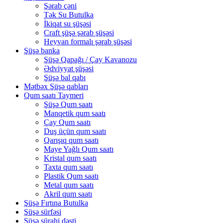
Şərab çəni
Tək Su Butulka
İkiqat su şüşəsi
Craft şüşə şərab şüşəsi
Heyvan formalı şərab şüşəsi
Şüşə banka
Şüşə Qapağı / Çay Kavanozu
Ədviyyat şüşəsi
Şüşə bal qabı
Mətbəx Şüşə qabları
Qum saatı Taymeri
Şüşə Qum saatı
Manqetik qum saatı
Çay Qum saatı
Duş üçün qum saatı
Qarışıq qum saatı
Maye Yağlı Qum saatı
Kristal qum saatı
Taxta qum saatı
Plastik Qum saatı
Metal qum saatı
Akril qum saatı
Şüşə Fırtına Butulka
Şüşə sürfəsi
Şüşə sürahi dəsti