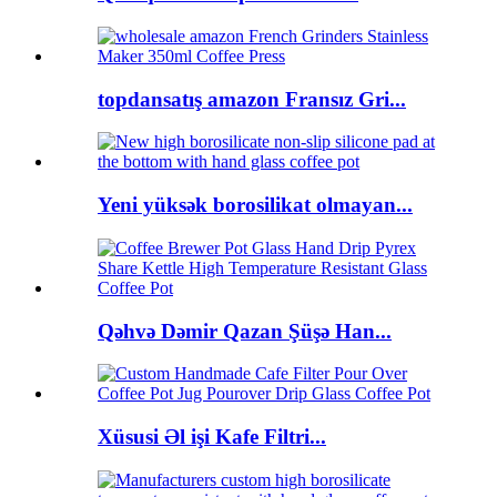
topdansatış amazon Fransız Gri...
Yeni yüksək borosilikat olmayan...
Qəhvə Dəmir Qazan Şüşə Han...
Xüsusi Əl işi Kafe Filtri...