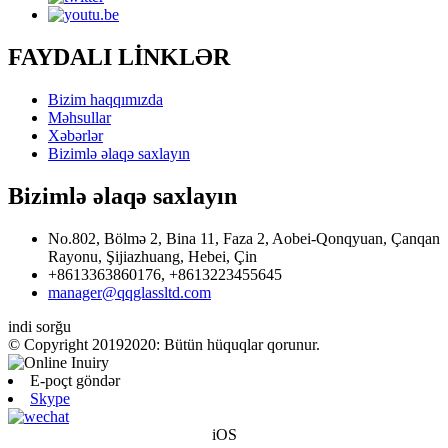
FAYDALI LİNKLƏR
Bizim haqqımızda
Məhsullar
Xəbərlər
Bizimlə əlaqə saxlayın
Bizimlə əlaqə saxlayın
No.802, Bölmə 2, Bina 11, Faza 2, Aobei-Qonqyuan, Çanqan
Rayonu, Şijiazhuang, Hebei, Çin
+8613363860176, +8613223455645
manager@qqglassltd.com
indi sorğu
© Copyright 20192020: Bütün hüquqlar qorunur.
E-poçt göndər
Skype
iOS