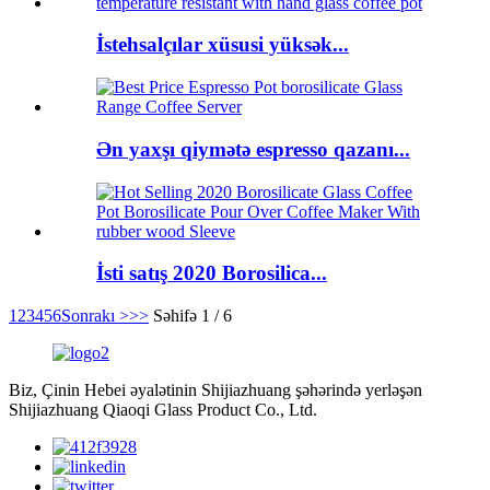
İstehsalçılar xüsusi yüksək...
Ən yaxşı qiymətə espresso qazanı...
İsti satış 2020 Borosilica...
1
2
3
4
5
6
Sonrakı >
>>
Səhifə 1 / 6
Biz, Çinin Hebei əyalətinin Shijiazhuang şəhərində yerləşən
Shijiazhuang Qiaoqi Glass Product Co., Ltd.