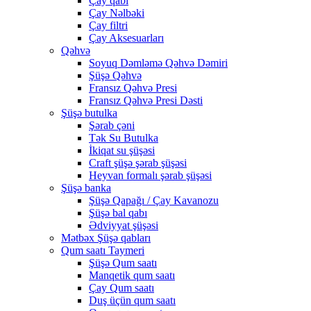
Çay qabı
Çay Nəlbəki
Çay filtri
Çay Aksesuarları
Qəhvə
Soyuq Dəmləmə Qəhvə Dəmiri
Şüşə Qəhvə
Fransız Qəhvə Presi
Fransız Qəhvə Presi Dəsti
Şüşə butulka
Şərab çəni
Tək Su Butulka
İkiqat su şüşəsi
Craft şüşə şərab şüşəsi
Heyvan formalı şərab şüşəsi
Şüşə banka
Şüşə Qapağı / Çay Kavanozu
Şüşə bal qabı
Ədviyyat şüşəsi
Mətbəx Şüşə qabları
Qum saatı Taymeri
Şüşə Qum saatı
Manqetik qum saatı
Çay Qum saatı
Duş üçün qum saatı