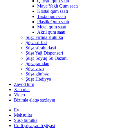
Qarışıq qum saatı
Maye Yağlı Qum saatı
Kristal qum saatı
Taxta qum saatı
Plastik Qum saatı
Metal qum saatı
Akril qum saatı
Şüşə Fırtına Butulka
Şüşə sürfəsi
Şüşə sürahi dəsti
Şüşə Yağ Dispenseri
Şüşə Soyuq Su Qazanı
Şüşə şamdan
Şüşə vaza
Şüşə günbəz
Şüşə Hədiyyə
Zavod turu
Xəbərlər
Video
Bizimlə əlaqə saxlayın
Ev
Məhsullar
Şüşə butulka
Craft şüşə şərab şüşəsi