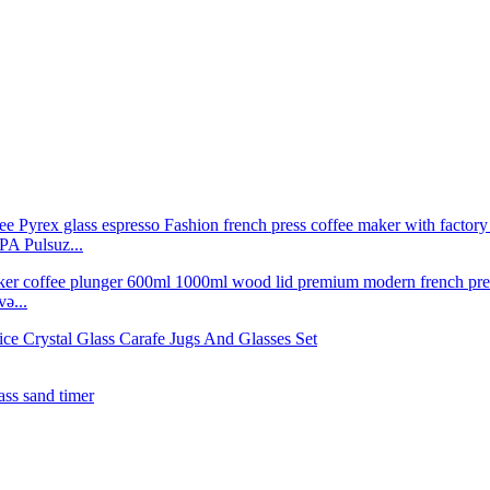
PA Pulsuz...
ə...