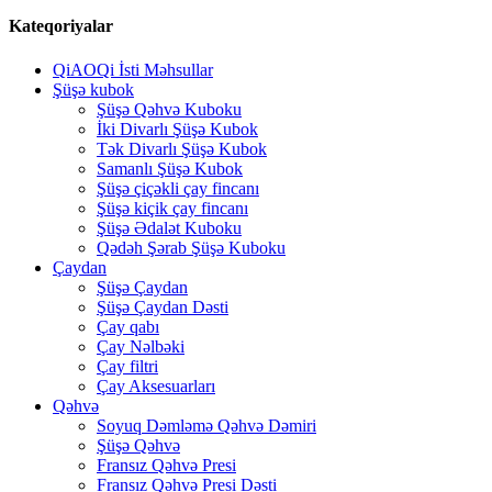
Kateqoriyalar
QiAOQi İsti Məhsullar
Şüşə kubok
Şüşə Qəhvə Kuboku
İki Divarlı Şüşə Kubok
Tək Divarlı Şüşə Kubok
Samanlı Şüşə Kubok
Şüşə çiçəkli çay fincanı
Şüşə kiçik çay fincanı
Şüşə Ədalət Kuboku
Qədəh Şərab Şüşə Kuboku
Çaydan
Şüşə Çaydan
Şüşə Çaydan Dəsti
Çay qabı
Çay Nəlbəki
Çay filtri
Çay Aksesuarları
Qəhvə
Soyuq Dəmləmə Qəhvə Dəmiri
Şüşə Qəhvə
Fransız Qəhvə Presi
Fransız Qəhvə Presi Dəsti