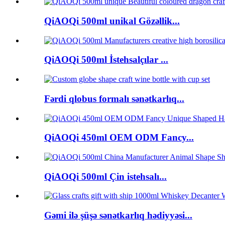
QiAOQi 500ml unikal Gözəllik...
QiAOQi 500ml İstehsalçılar ...
Fərdi qlobus formalı sənətkarlıq...
QiAOQi 450ml OEM ODM Fancy...
QiAOQi 500ml Çin istehsalı...
Gəmi ilə şüşə sənətkarlıq hədiyyəsi...