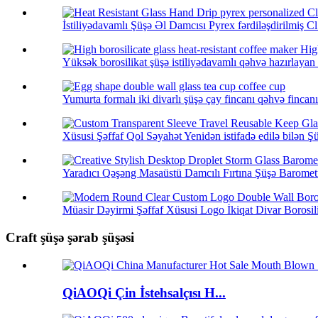
İstiliyədavamlı Şüşə Əl Damcısı Pyrex fərdiləşdirilmiş Cl.
Yüksək borosilikat şüşə istiliyədavamlı qəhvə hazırlayan .
Yumurta formalı iki divarlı şüşə çay fincanı qəhvə fincanı
Xüsusi Şəffaf Qol Səyahət Yenidən istifadə edilə bilən Şü
Yaradıcı Qəşəng Masaüstü Damcılı Fırtına Şüşə Barometr
Müasir Dəyirmi Şəffaf Xüsusi Logo İkiqat Divar Borosili
Craft şüşə şərab şüşəsi
QiAOQi Çin İstehsalçısı H...