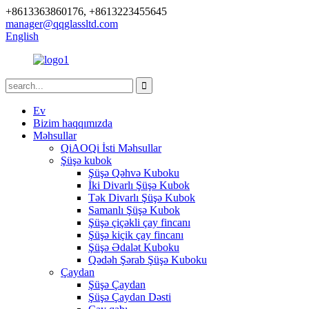
+8613363860176, +8613223455645
manager@qqglassltd.com
English
Ev
Bizim haqqımızda
Məhsullar
QiAOQi İsti Məhsullar
Şüşə kubok
Şüşə Qəhvə Kuboku
İki Divarlı Şüşə Kubok
Tək Divarlı Şüşə Kubok
Samanlı Şüşə Kubok
Şüşə çiçəkli çay fincanı
Şüşə kiçik çay fincanı
Şüşə Ədalət Kuboku
Qədəh Şərab Şüşə Kuboku
Çaydan
Şüşə Çaydan
Şüşə Çaydan Dəsti