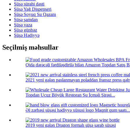
Şüşə sürahi dəsti
Şüşə Yağ Dispenseri
Şüşə Soyuq Su Qazanı
Şüşə şamdan
Şüşə vaza
Şüşə günbəz
Şüşə Hədiyyə
Seçilmiş məhsullar
Qida dərəcəli fərdiləşdirilə bilən Amazon Topdan Satış B
2021 yeni gələn paslanmayan poladdan fransız press qəhv
Topdan Ucuz Böyük Restoran Su İçməli Şirəsi...
Əl zərbəsi şüşəsi hədiyyə xüsusi loqo Maqnit qum saatı...
2019 yeni gələn Dragon formalı şüşə şərab şüşəsi