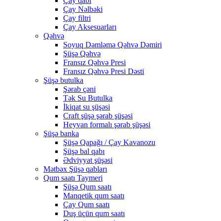
Çay qabı
Çay Nəlbəki
Çay filtri
Çay Aksesuarları
Qəhvə
Soyuq Dəmləmə Qəhvə Dəmiri
Şüşə Qəhvə
Fransız Qəhvə Presi
Fransız Qəhvə Presi Dəsti
Şüşə butulka
Şərab çəni
Tək Su Butulka
İkiqat su şüşəsi
Craft şüşə şərab şüşəsi
Heyvan formalı şərab şüşəsi
Şüşə banka
Şüşə Qapağı / Çay Kavanozu
Şüşə bal qabı
Ədviyyat şüşəsi
Mətbəx Şüşə qabları
Qum saatı Taymeri
Şüşə Qum saatı
Manqetik qum saatı
Çay Qum saatı
Duş üçün qum saatı