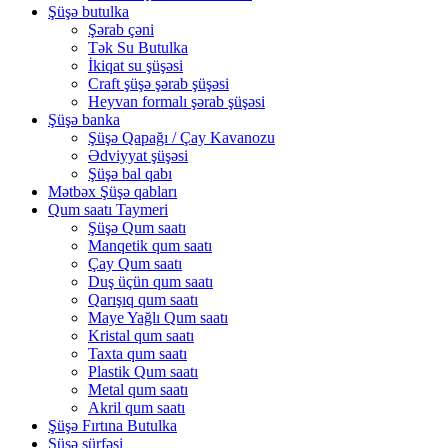
Şüşə butulka
Şərab çəni
Tək Su Butulka
İkiqat su şüşəsi
Craft şüşə şərab şüşəsi
Heyvan formalı şərab şüşəsi
Şüşə banka
Şüşə Qapağı / Çay Kavanozu
Ədviyyat şüşəsi
Şüşə bal qabı
Mətbəx Şüşə qabları
Qum saatı Taymeri
Şüşə Qum saatı
Manqetik qum saatı
Çay Qum saatı
Duş üçün qum saatı
Qarışıq qum saatı
Maye Yağlı Qum saatı
Kristal qum saatı
Taxta qum saatı
Plastik Qum saatı
Metal qum saatı
Akril qum saatı
Şüşə Fırtına Butulka
Şüşə sürfəsi