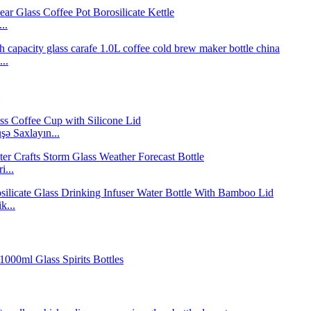
..
..
şə Saxlayın...
i...
k...