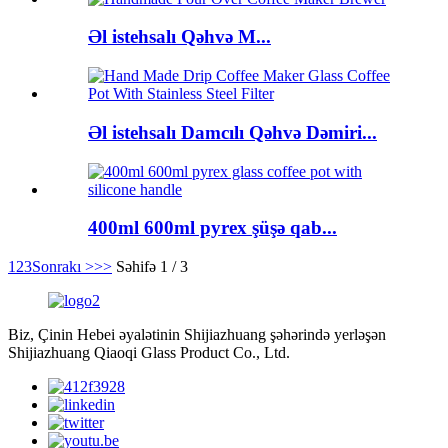
Əl istehsalı Qəhvə M...
Əl istehsalı Damcılı Qəhvə Dəmiri...
400ml 600ml pyrex şüşə qab...
1
2
3
Sonrakı >
>>
Səhifə 1 / 3
Biz, Çinin Hebei əyalətinin Shijiazhuang şəhərində yerləşən
Shijiazhuang Qiaoqi Glass Product Co., Ltd.