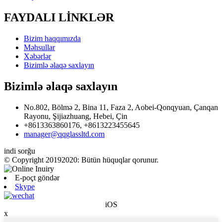
FAYDALI LİNKLƏR
Bizim haqqımızda
Məhsullar
Xəbərlər
Bizimlə əlaqə saxlayın
Bizimlə əlaqə saxlayın
No.802, Bölmə 2, Bina 11, Faza 2, Aobei-Qonqyuan, Çanqan
Rayonu, Şijiazhuang, Hebei, Çin
+8613363860176, +8613223455645
manager@qqglassltd.com
indi sorğu
© Copyright 20192020: Bütün hüquqlar qorunur.
E-poçt göndər
Skype
iOS
x