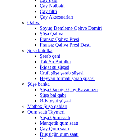
Çay qabı
Çay Nəlbəki
Çay filtri
Çay Aksesuarları
Qəhvə
Soyuq Dəmləmə Qəhvə Dəmiri
Şüşə Qəhvə
Fransız Qəhvə Presi
Fransız Qəhvə Presi Dəsti
Şüşə butulka
Şərab çəni
Tək Su Butulka
İkiqat su şüşəsi
Craft şüşə şərab şüşəsi
Heyvan formalı şərab şüşəsi
Şüşə banka
Şüşə Qapağı / Çay Kavanozu
Şüşə bal qabı
Ədviyyat şüşəsi
Mətbəx Şüşə qabları
Qum saatı Taymeri
Şüşə Qum saatı
Manqetik qum saatı
Çay Qum saatı
Duş üçün qum saatı