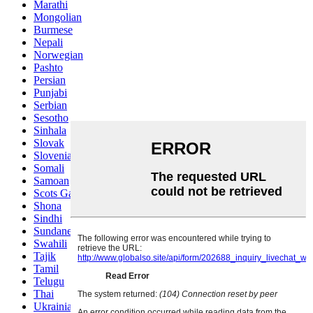
Marathi
Mongolian
Burmese
Nepali
Norwegian
Pashto
Persian
Punjabi
Serbian
Sesotho
Sinhala
Slovak
Slovenian
Somali
Samoan
Scots Gaelic
Shona
Sindhi
Sundanese
Swahili
Tajik
Tamil
Telugu
Thai
Ukrainian