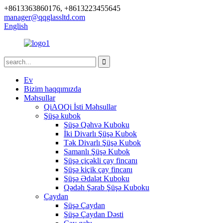
+8613363860176, +8613223455645
manager@qqglassltd.com
English
Ev
Bizim haqqımızda
Məhsullar
QiAOQi İsti Məhsullar
Şüşə kubok
Şüşə Qəhvə Kuboku
İki Divarlı Şüşə Kubok
Tək Divarlı Şüşə Kubok
Samanlı Şüşə Kubok
Şüşə çiçəkli çay fincanı
Şüşə kiçik çay fincanı
Şüşə Ədalət Kuboku
Qədəh Şərab Şüşə Kuboku
Çaydan
Şüşə Çaydan
Şüşə Çaydan Dəsti