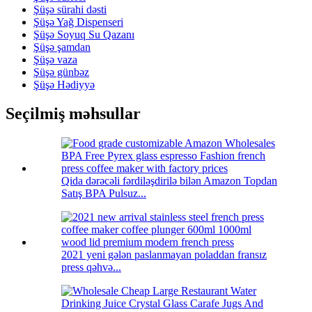
Şüşə sürahi dəsti
Şüşə Yağ Dispenseri
Şüşə Soyuq Su Qazanı
Şüşə şamdan
Şüşə vaza
Şüşə günbəz
Şüşə Hədiyyə
Seçilmiş məhsullar
Qida dərəcəli fərdiləşdirilə bilən Amazon Topdan
Satış BPA Pulsuz...
2021 yeni gələn paslanmayan poladdan fransız
press qəhvə...