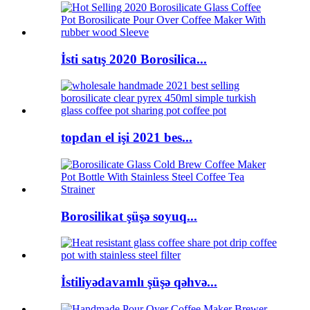
İsti satış 2020 Borosilica...
topdan el işi 2021 bes...
Borosilikat şüşə soyuq...
İstiliyədavamlı şüşə qəhvə...