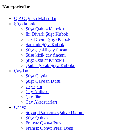
Kateqoriyalar
QiAOQi İsti Məhsullar
Şüşə kubok
Şüşə Qəhvə Kuboku
İki Divarlı Şüşə Kubok
Tək Divarlı Şüşə Kubok
Samanlı Şüşə Kubok
Şüşə çiçəkli çay fincanı
Şüşə kiçik çay fincanı
Şüşə Ədalət Kuboku
Qədəh Şərab Şüşə Kuboku
Çaydan
Şüşə Çaydan
Şüşə Çaydan Dəsti
Çay qabı
Çay Nəlbəki
Çay filtri
Çay Aksesuarları
Qəhvə
Soyuq Dəmləmə Qəhvə Dəmiri
Şüşə Qəhvə
Fransız Qəhvə Presi
Fransız Qəhvə Presi Dəsti