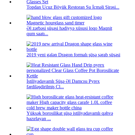
Topdan Ucuz Böyük Restoran Su İçməli Şirəsi...
Əl zərbəsi şüşəsi hədiyyə xüsusi loqo Maqnit
qum saatı...
2019 yeni gələn Dragon formalı şüşə şərab şüşəsi
İstiliyədavamlı Şüşə Əl Damcısı Pyrex
fərdiləşdirilmiş Cl...
Yüksək borosilikat şüşə istiliyədavamlı qəhvə
hazırlayan ...