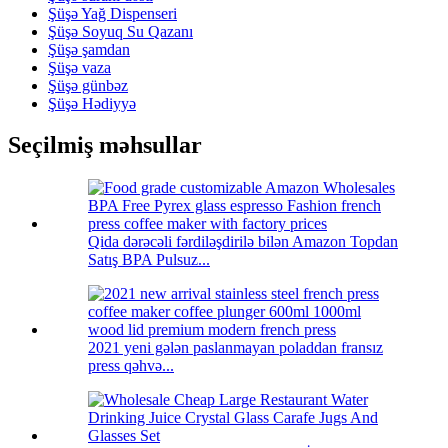
Şüşə Yağ Dispenseri
Şüşə Soyuq Su Qazanı
Şüşə şamdan
Şüşə vaza
Şüşə günbəz
Şüşə Hədiyyə
Seçilmiş məhsullar
Qida dərəcəli fərdiləşdirilə bilən Amazon Topdan
Satış BPA Pulsuz...
2021 yeni gələn paslanmayan poladdan fransız
press qəhvə...