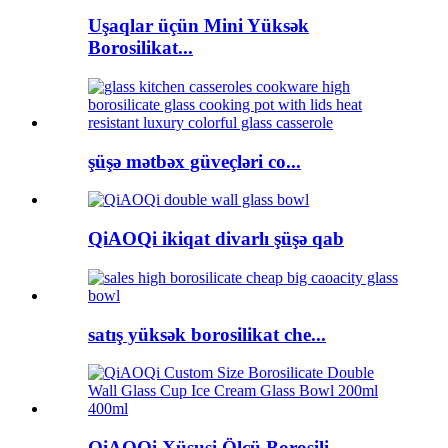
Uşaqlar üçün Mini Yüksək
Borosilikat...
şüşə mətbəx güveçləri co...
QiAOQi ikiqat divarlı şüşə qab
satış yüksək borosilikat che...
QiAOQi Xüsusi Ölçü Borosili...