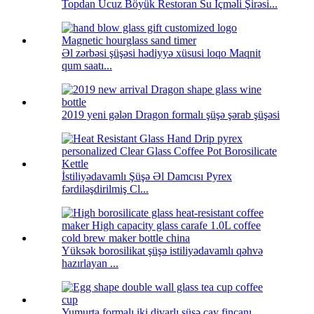
Topdan Ucuz Böyük Restoran Su İçməli Şirəsi...
Əl zərbəsi şüşəsi hədiyyə xüsusi loqo Maqnit
qum saatı...
2019 yeni gələn Dragon formalı şüşə şərab şüşəsi
İstiliyədavamlı Şüşə Əl Damcısı Pyrex
fərdiləşdirilmiş Cl...
Yüksək borosilikat şüşə istiliyədavamlı qəhvə
hazırlayan ...
Yumurta formalı iki divarlı şüşə çay fincanı