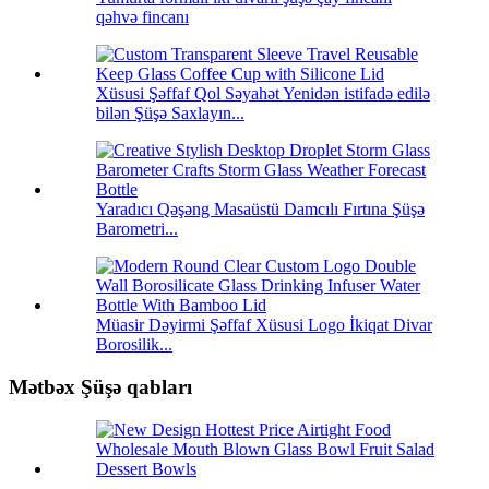
qəhvə fincanı
Xüsusi Şəffaf Qol Səyahət Yenidən istifadə edilə
bilən Şüşə Saxlayın...
Yaradıcı Qəşəng Masaüstü Damcılı Fırtına Şüşə
Barometri...
Müasir Dəyirmi Şəffaf Xüsusi Logo İkiqat Divar
Borosilik...
Mətbəx Şüşə qabları