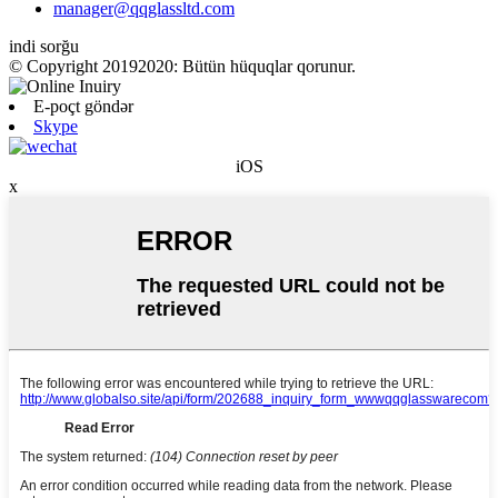
manager@qqglassltd.com
indi sorğu
© Copyright 20192020: Bütün hüquqlar qorunur.
E-poçt göndər
Skype
iOS
x