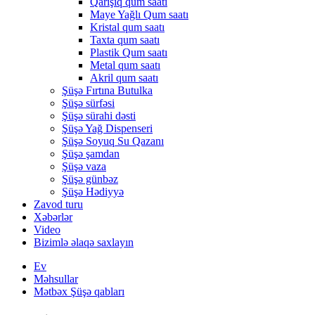
Qarışıq qum saatı
Maye Yağlı Qum saatı
Kristal qum saatı
Taxta qum saatı
Plastik Qum saatı
Metal qum saatı
Akril qum saatı
Şüşə Fırtına Butulka
Şüşə sürfəsi
Şüşə sürahi dəsti
Şüşə Yağ Dispenseri
Şüşə Soyuq Su Qazanı
Şüşə şamdan
Şüşə vaza
Şüşə günbəz
Şüşə Hədiyyə
Zavod turu
Xəbərlər
Video
Bizimlə əlaqə saxlayın
Ev
Məhsullar
Mətbəx Şüşə qabları