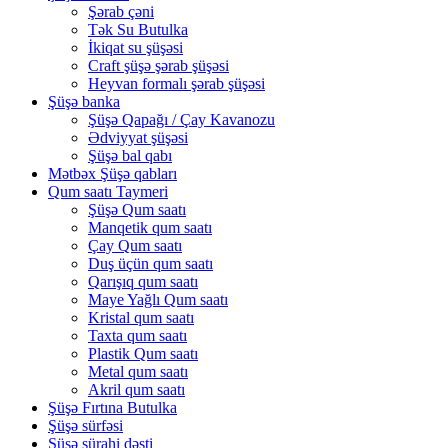
Şərab çəni
Tək Su Butulka
İkiqat su şüşəsi
Craft şüşə şərab şüşəsi
Heyvan formalı şərab şüşəsi
Şüşə banka
Şüşə Qapağı / Çay Kavanozu
Ədviyyat şüşəsi
Şüşə bal qabı
Mətbəx Şüşə qabları
Qum saatı Taymeri
Şüşə Qum saatı
Manqetik qum saatı
Çay Qum saatı
Duş üçün qum saatı
Qarışıq qum saatı
Maye Yağlı Qum saatı
Kristal qum saatı
Taxta qum saatı
Plastik Qum saatı
Metal qum saatı
Akril qum saatı
Şüşə Fırtına Butulka
Şüşə sürfəsi
Şüşə sürahi dəsti