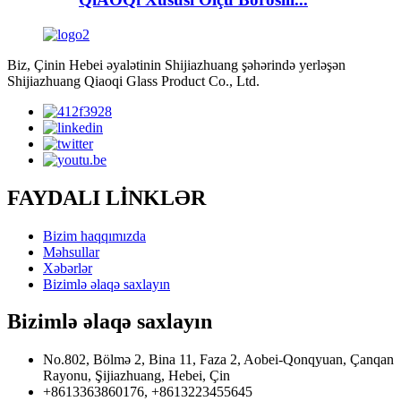
Biz, Çinin Hebei əyalətinin Shijiazhuang şəhərində yerləşən
Shijiazhuang Qiaoqi Glass Product Co., Ltd.
FAYDALI LİNKLƏR
Bizim haqqımızda
Məhsullar
Xəbərlər
Bizimlə əlaqə saxlayın
Bizimlə əlaqə saxlayın
No.802, Bölmə 2, Bina 11, Faza 2, Aobei-Qonqyuan, Çanqan
Rayonu, Şijiazhuang, Hebei, Çin
+8613363860176, +8613223455645