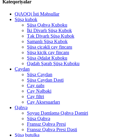
Kateqoriyalar
QiAOQi İsti Məhsullar
Şüşə kubok
Şüşə Qəhvə Kuboku
İki Divarlı Şüşə Kubok
Tək Divarlı Şüşə Kubok
Samanlı Şüşə Kubok
Şüşə çiçəkli çay fincanı
Şüşə kiçik çay fincanı
Şüşə Ədalət Kuboku
Qədəh Şərab Şüşə Kuboku
Çaydan
Şüşə Çaydan
Şüşə Çaydan Dəsti
Çay qabı
Çay Nəlbəki
Çay filtri
Çay Aksesuarları
Qəhvə
Soyuq Dəmləmə Qəhvə Dəmiri
Şüşə Qəhvə
Fransız Qəhvə Presi
Fransız Qəhvə Presi Dəsti
Şüşə butulka