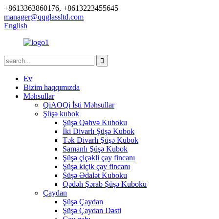
+8613363860176, +8613223455645
manager@qqglassltd.com
English
Ev
Bizim haqqımızda
Məhsullar
QiAOQi İsti Məhsullar
Şüşə kubok
Şüşə Qəhvə Kuboku
İki Divarlı Şüşə Kubok
Tək Divarlı Şüşə Kubok
Samanlı Şüşə Kubok
Şüşə çiçəkli çay fincanı
Şüşə kiçik çay fincanı
Şüşə Ədalət Kuboku
Qədəh Şərab Şüşə Kuboku
Çaydan
Şüşə Çaydan
Şüşə Çaydan Dəsti