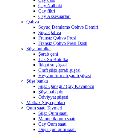
Çay qabı
Çay Nəlbəki
Çay filtri
Çay Aksesuarları
Qəhvə
Soyuq Dəmləmə Qəhvə Dəmiri
Şüşə Qəhvə
Fransız Qəhvə Presi
Fransız Qəhvə Presi Dəsti
Şüşə butulka
Şərab çəni
Tək Su Butulka
İkiqat su şüşəsi
Craft şüşə şərab şüşəsi
Heyvan formalı şərab şüşəsi
Şüşə banka
Şüşə Qapağı / Çay Kavanozu
Şüşə bal qabı
Ədviyyat şüşəsi
Mətbəx Şüşə qabları
Qum saatı Taymeri
Şüşə Qum saatı
Manqetik qum saatı
Çay Qum saatı
Duş üçün qum saatı