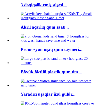
3 dəqiqəlik emiş şüşəsi...
Akril açarlıq qum saatı...
Promosyon uşaq qum taymeri...
Böyük ölçülü plastik qum tim...
Yaradıcı uşaqlar üzü gülür...