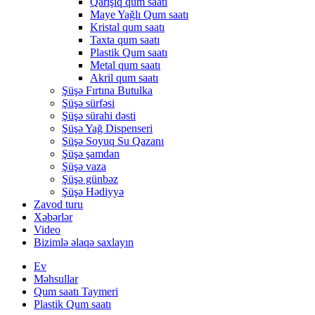
Qarışıq qum saatı
Maye Yağlı Qum saatı
Kristal qum saatı
Taxta qum saatı
Plastik Qum saatı
Metal qum saatı
Akril qum saatı
Şüşə Fırtına Butulka
Şüşə sürfəsi
Şüşə sürahi dəsti
Şüşə Yağ Dispenseri
Şüşə Soyuq Su Qazanı
Şüşə şamdan
Şüşə vaza
Şüşə günbəz
Şüşə Hədiyyə
Zavod turu
Xəbərlər
Video
Bizimlə əlaqə saxlayın
Ev
Məhsullar
Qum saatı Taymeri
Plastik Qum saatı