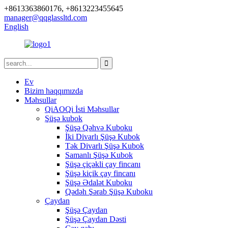
+8613363860176, +8613223455645
manager@qqglassltd.com
English
Ev
Bizim haqqımızda
Məhsullar
QiAOQi İsti Məhsullar
Şüşə kubok
Şüşə Qəhvə Kuboku
İki Divarlı Şüşə Kubok
Tək Divarlı Şüşə Kubok
Samanlı Şüşə Kubok
Şüşə çiçəkli çay fincanı
Şüşə kiçik çay fincanı
Şüşə Ədalət Kuboku
Qədəh Şərab Şüşə Kuboku
Çaydan
Şüşə Çaydan
Şüşə Çaydan Dəsti