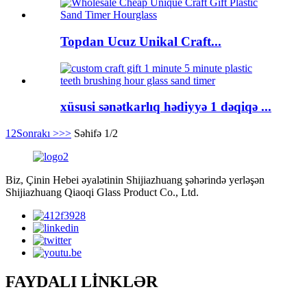
Topdan Ucuz Unikal Craft...
xüsusi sənətkarlıq hədiyyə 1 dəqiqə ...
1
2
Sonrakı >
>>
Səhifə 1/2
Biz, Çinin Hebei əyalətinin Shijiazhuang şəhərində yerləşən
Shijiazhuang Qiaoqi Glass Product Co., Ltd.
FAYDALI LİNKLƏR