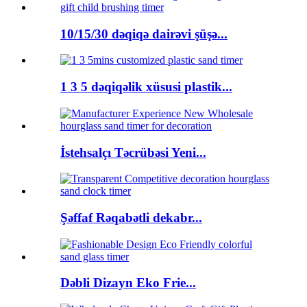
10/15/30 dəqiqə dairəvi şüşə...
1 3 5 dəqiqəlik xüsusi plastik...
İstehsalçı Təcrübəsi Yeni...
Şəffaf Rəqabətli dekabr...
Dəbli Dizayn Eko Frie...