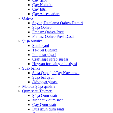
Çay qabı
Çay Nəlbəki
Çay filtri
Çay Aksesuarları
Qəhvə
Soyuq Dəmləmə Qəhvə Dəmiri
Şüşə Qəhvə
Fransız Qəhvə Presi
Fransız Qəhvə Presi Dəsti
Şüşə butulka
Şərab çəni
Tək Su Butulka
İkiqat su şüşəsi
Craft şüşə şərab şüşəsi
Heyvan formalı şərab şüşəsi
Şüşə banka
Şüşə Qapağı / Çay Kavanozu
Şüşə bal qabı
Ədviyyat şüşəsi
Mətbəx Şüşə qabları
Qum saatı Taymeri
Şüşə Qum saatı
Manqetik qum saatı
Çay Qum saatı
Duş üçün qum saatı