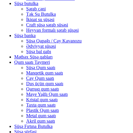
Şüşə butulka
Şərab çəni
Tək Su Butulka
İkiqat su şüşəsi
Craft şüşə şərab şüşəsi
Heyvan formalı şərab şüşəsi
Şüşə banka
Şüşə Qapağı / Çay Kavanozu
Ədviyyat şüşəsi
Şüşə bal qabı
Mətbəx Şüşə qabları
Qum saatı Taymeri
Şüşə Qum saatı
Manqetik qum saatı
Çay Qum saatı
Duş üçün qum saatı
Qarışıq qum saatı
Maye Yağlı Qum saatı
Kristal qum saatı
Taxta qum saatı
Plastik Qum saatı
Metal qum saatı
Akril qum saatı
Şüşə Fırtına Butulka
Şüşə sürfəsi