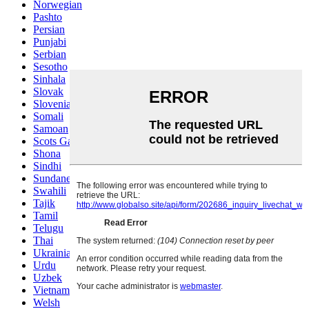
Norwegian
Pashto
Persian
Punjabi
Serbian
Sesotho
Sinhala
Slovak
Slovenian
Somali
Samoan
Scots Gaelic
Shona
Sindhi
Sundanese
Swahili
Tajik
Tamil
Telugu
Thai
Ukrainian
Urdu
Uzbek
Vietnamese
Welsh