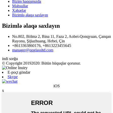
Bizim haqqımızda
Məhsullar
Xəbərlər
Bizimlə əlaqə saxlayın
Bizimlə əlaqə saxlayın
No.802, Bölmə 2, Bina 11, Faza 2, Aobei-Qonqyuan, Çanqan
Rayonu, Şijiazhuang, Hebei, Çin
+8613363860176, +8613223455645
manager@qqglassltd.com
indi sorğu
© Copyright 20192020: Bütün hüquqlar qorunur.
E-poçt göndər
Skype
iOS
x