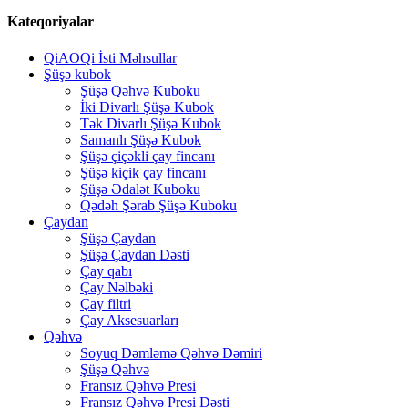
Kateqoriyalar
QiAOQi İsti Məhsullar
Şüşə kubok
Şüşə Qəhvə Kuboku
İki Divarlı Şüşə Kubok
Tək Divarlı Şüşə Kubok
Samanlı Şüşə Kubok
Şüşə çiçəkli çay fincanı
Şüşə kiçik çay fincanı
Şüşə Ədalət Kuboku
Qədəh Şərab Şüşə Kuboku
Çaydan
Şüşə Çaydan
Şüşə Çaydan Dəsti
Çay qabı
Çay Nəlbəki
Çay filtri
Çay Aksesuarları
Qəhvə
Soyuq Dəmləmə Qəhvə Dəmiri
Şüşə Qəhvə
Fransız Qəhvə Presi
Fransız Qəhvə Presi Dəsti