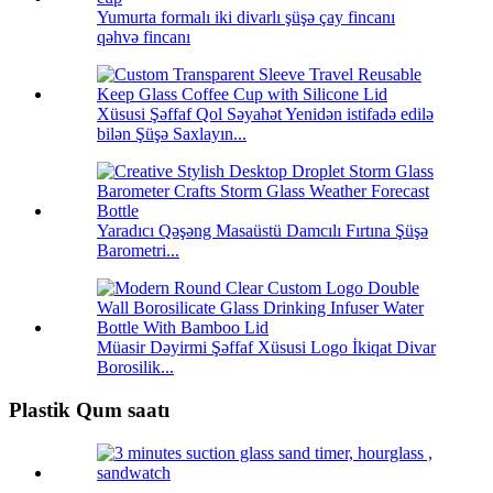
Yumurta formalı iki divarlı şüşə çay fincanı
qəhvə fincanı
Xüsusi Şəffaf Qol Səyahət Yenidən istifadə edilə
bilən Şüşə Saxlayın...
Yaradıcı Qəşəng Masaüstü Damcılı Fırtına Şüşə
Barometri...
Müasir Dəyirmi Şəffaf Xüsusi Logo İkiqat Divar
Borosilik...
Plastik Qum saatı