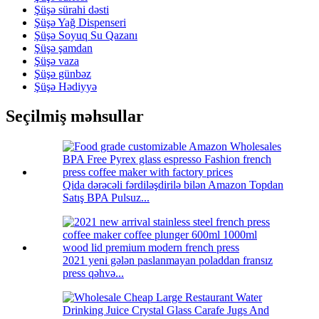
Şüşə sürahi dəsti
Şüşə Yağ Dispenseri
Şüşə Soyuq Su Qazanı
Şüşə şamdan
Şüşə vaza
Şüşə günbəz
Şüşə Hədiyyə
Seçilmiş məhsullar
Qida dərəcəli fərdiləşdirilə bilən Amazon Topdan
Satış BPA Pulsuz...
2021 yeni gələn paslanmayan poladdan fransız
press qəhvə...