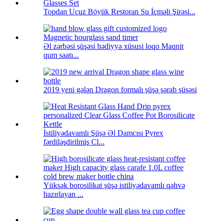
Topdan Ucuz Böyük Restoran Su İçməli Şirəsi...
Əl zərbəsi şüşəsi hədiyyə xüsusi loqo Maqnit
qum saatı...
2019 yeni gələn Dragon formalı şüşə şərab şüşəsi
İstiliyədavamlı Şüşə Əl Damcısı Pyrex
fərdiləşdirilmiş Cl...
Yüksək borosilikat şüşə istiliyədavamlı qəhvə
hazırlayan ...