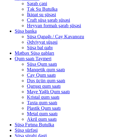
Şərab çəni
Tək Su Butulka
İkiqat su şüşəsi
Craft şüşə şərab şüşəsi
Heyvan formalı şərab şüşəsi
Şüşə banka
Şüşə Qapağı / Çay Kavanozu
Ədviyyat şüşəsi
Şüşə bal qabı
Mətbəx Şüşə qabları
Qum saatı Taymeri
Şüşə Qum saatı
Manqetik qum saatı
Çay Qum saatı
Duş üçün qum saatı
Qarışıq qum saatı
Maye Yağlı Qum saatı
Kristal qum saatı
Taxta qum saatı
Plastik Qum saatı
Metal qum saatı
Akril qum saatı
Şüşə Fırtına Butulka
Şüşə sürfəsi
Şüşə sürahi dəsti