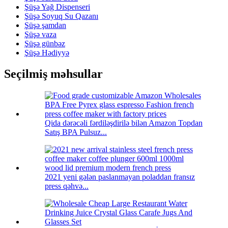
Şüşə Yağ Dispenseri
Şüşə Soyuq Su Qazanı
Şüşə şamdan
Şüşə vaza
Şüşə günbəz
Şüşə Hədiyyə
Seçilmiş məhsullar
Qida dərəcəli fərdiləşdirilə bilən Amazon Topdan
Satış BPA Pulsuz...
2021 yeni gələn paslanmayan poladdan fransız
press qəhvə...