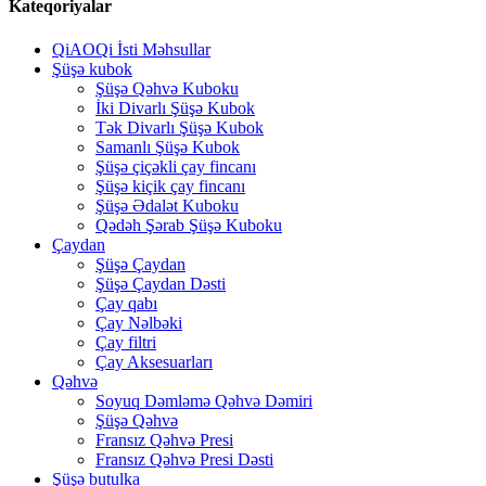
Kateqoriyalar
QiAOQi İsti Məhsullar
Şüşə kubok
Şüşə Qəhvə Kuboku
İki Divarlı Şüşə Kubok
Tək Divarlı Şüşə Kubok
Samanlı Şüşə Kubok
Şüşə çiçəkli çay fincanı
Şüşə kiçik çay fincanı
Şüşə Ədalət Kuboku
Qədəh Şərab Şüşə Kuboku
Çaydan
Şüşə Çaydan
Şüşə Çaydan Dəsti
Çay qabı
Çay Nəlbəki
Çay filtri
Çay Aksesuarları
Qəhvə
Soyuq Dəmləmə Qəhvə Dəmiri
Şüşə Qəhvə
Fransız Qəhvə Presi
Fransız Qəhvə Presi Dəsti
Şüşə butulka