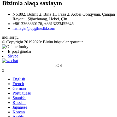
Bizimlə əlaqə saxlayın
No.802, Bölmə 2, Bina 11, Faza 2, Aobei-Qonqyuan, Çanqan
Rayonu, Şijiazhuang, Hebei, Çin
+8613363860176, +8613223455645
manager@qqglassltd.com
indi sorğu
© Copyright 20192020: Bütün hüquqlar qorunur.
E-poçt göndər
Skype
iOS
x
English
French
German
Portuguese
Spanish
Russian
Japanese
Korean
Arabic