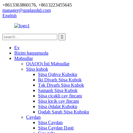
+8613363860176, +8613223455645
manager@qqglassltd.com
English
Ev
Bizim haqqımızda
Məhsullar
QiAOQi İsti Məhsullar
Şüşə kubok
Şüşə Qəhvə Kuboku
İki Divarlı Şüşə Kubok
Tək Divarlı Şüşə Kubok
Samanlı Şüşə Kubok
Şüşə çiçəkli çay fincanı
Şüşə kiçik çay fincanı
Şüşə Ədalət Kuboku
Qədəh Şərab Şüşə Kuboku
Çaydan
Şüşə Çaydan
Şüşə Çaydan Dəsti