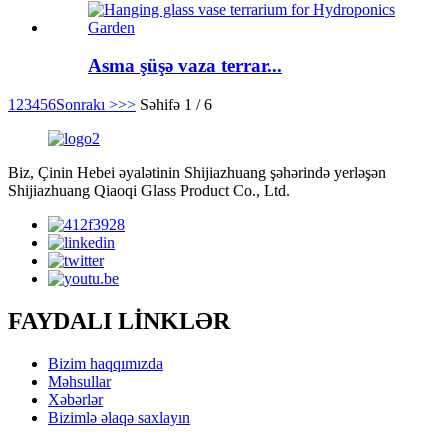
Asma şüşə vaza terrar...
1
2
3
4
5
6
Sonrakı >
>>
Səhifə 1 / 6
Biz, Çinin Hebei əyalətinin Shijiazhuang şəhərində yerləşən
Shijiazhuang Qiaoqi Glass Product Co., Ltd.
FAYDALI LİNKLƏR
Bizim haqqımızda
Məhsullar
Xəbərlər
Bizimlə əlaqə saxlayın