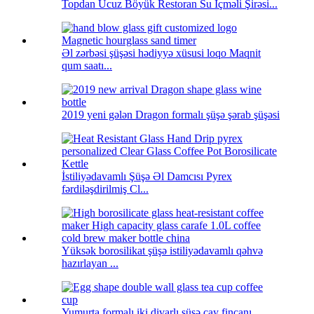
Topdan Ucuz Böyük Restoran Su İçməli Şirəsi...
Əl zərbəsi şüşəsi hədiyyə xüsusi loqo Maqnit
qum saatı...
2019 yeni gələn Dragon formalı şüşə şərab şüşəsi
İstiliyədavamlı Şüşə Əl Damcısı Pyrex
fərdiləşdirilmiş Cl...
Yüksək borosilikat şüşə istiliyədavamlı qəhvə
hazırlayan ...
Yumurta formalı iki divarlı şüşə çay fincanı