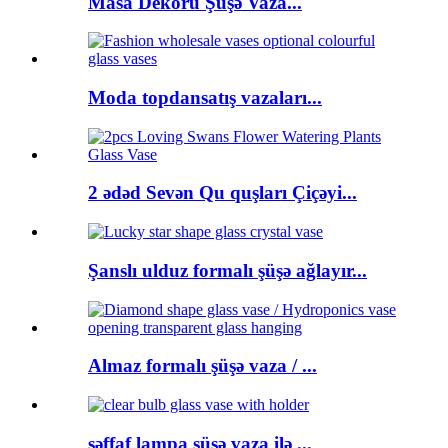
Masa Dekoru Şüşə Vaza...
Moda topdansatış vazaları...
2 ədəd Sevən Qu quşları Çiçəyi...
Şanslı ulduz formalı şüşə ağlayır...
Almaz formalı şüşə vaza / ...
şəffaf lampa şüşə vaza ilə ...