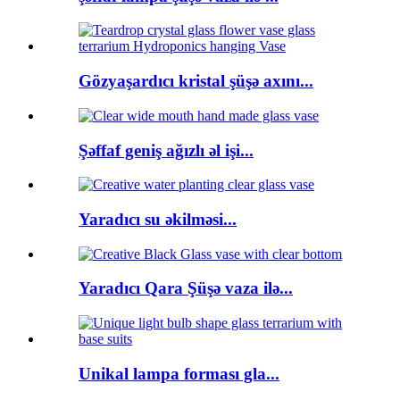
Gözyaşardıcı kristal şüşə axını...
Şəffaf geniş ağızlı əl işi...
Yaradıcı su əkilməsi...
Yaradıcı Qara Şüşə vaza ilə...
Unikal lampa forması gla...