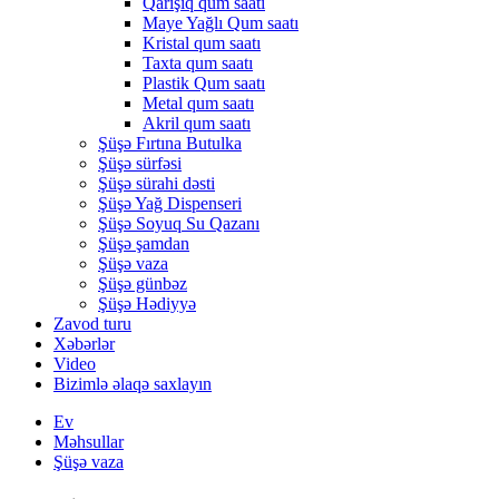
Qarışıq qum saatı
Maye Yağlı Qum saatı
Kristal qum saatı
Taxta qum saatı
Plastik Qum saatı
Metal qum saatı
Akril qum saatı
Şüşə Fırtına Butulka
Şüşə sürfəsi
Şüşə sürahi dəsti
Şüşə Yağ Dispenseri
Şüşə Soyuq Su Qazanı
Şüşə şamdan
Şüşə vaza
Şüşə günbəz
Şüşə Hədiyyə
Zavod turu
Xəbərlər
Video
Bizimlə əlaqə saxlayın
Ev
Məhsullar
Şüşə vaza