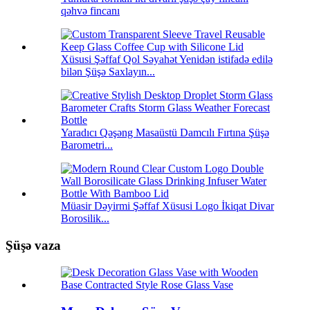
qəhvə fincanı
Xüsusi Şəffaf Qol Səyahət Yenidən istifadə edilə
bilən Şüşə Saxlayın...
Yaradıcı Qəşəng Masaüstü Damcılı Fırtına Şüşə
Barometri...
Müasir Dəyirmi Şəffaf Xüsusi Logo İkiqat Divar
Borosilik...
Şüşə vaza