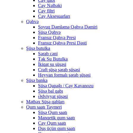
Çay qabı
Çay Nəlbəki
Çay filtri
Çay Aksesuarları
Qəhvə
Soyuq Dəmləmə Qəhvə Dəmiri
Şüşə Qəhvə
Fransız Qəhvə Presi
Fransız Qəhvə Presi Dəsti
Şüşə butulka
Şərab çəni
Tək Su Butulka
İkiqat su şüşəsi
Craft şüşə şərab şüşəsi
Heyvan formalı şərab şüşəsi
Şüşə banka
Şüşə Qapağı / Çay Kavanozu
Şüşə bal qabı
Ədviyyat şüşəsi
Mətbəx Şüşə qabları
Qum saatı Taymeri
Şüşə Qum saatı
Manqetik qum saatı
Çay Qum saatı
Duş üçün qum saatı