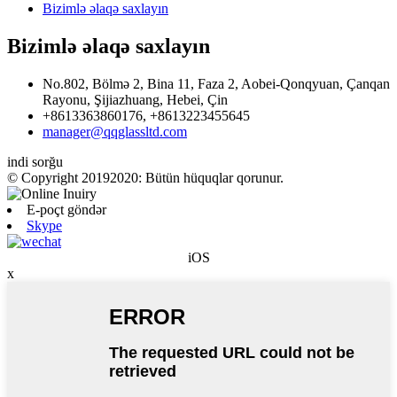
Bizimlə əlaqə saxlayın
Bizimlə əlaqə saxlayın
No.802, Bölmə 2, Bina 11, Faza 2, Aobei-Qonqyuan, Çanqan
Rayonu, Şijiazhuang, Hebei, Çin
+8613363860176, +8613223455645
manager@qqglassltd.com
indi sorğu
© Copyright 20192020: Bütün hüquqlar qorunur.
E-poçt göndər
Skype
iOS
x