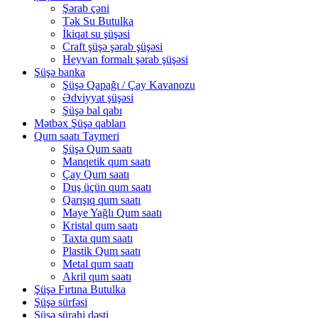
Şərab çəni
Tək Su Butulka
İkiqat su şüşəsi
Craft şüşə şərab şüşəsi
Heyvan formalı şərab şüşəsi
Şüşə banka
Şüşə Qapağı / Çay Kavanozu
Ədviyyat şüşəsi
Şüşə bal qabı
Mətbəx Şüşə qabları
Qum saatı Taymeri
Şüşə Qum saatı
Manqetik qum saatı
Çay Qum saatı
Duş üçün qum saatı
Qarışıq qum saatı
Maye Yağlı Qum saatı
Kristal qum saatı
Taxta qum saatı
Plastik Qum saatı
Metal qum saatı
Akril qum saatı
Şüşə Fırtına Butulka
Şüşə sürfəsi
Şüşə sürahi dəsti