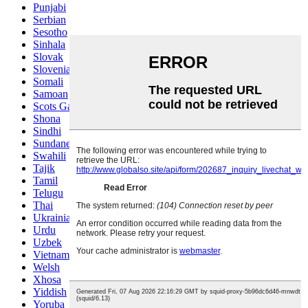
Punjabi
Serbian
Sesotho
Sinhala
Slovak
Slovenian
Somali
Samoan
Scots Gaelic
Shona
Sindhi
Sundanese
Swahili
Tajik
Tamil
Telugu
Thai
Ukrainian
Urdu
Uzbek
Vietnamese
Welsh
Xhosa
Yiddish
Yoruba