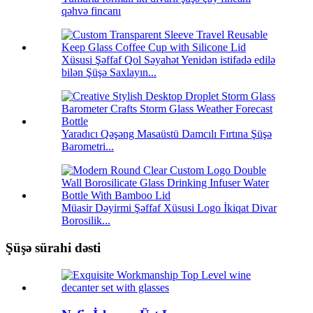
qəhvə fincanı
Xüsusi Şəffaf Qol Səyahət Yenidən istifadə edilə
bilən Şüşə Saxlayın...
Yaradıcı Qəşəng Masaüstü Damcılı Fırtına Şüşə
Barometri...
Müasir Dəyirmi Şəffaf Xüsusi Logo İkiqat Divar
Borosilik...
Şüşə sürahi dəsti