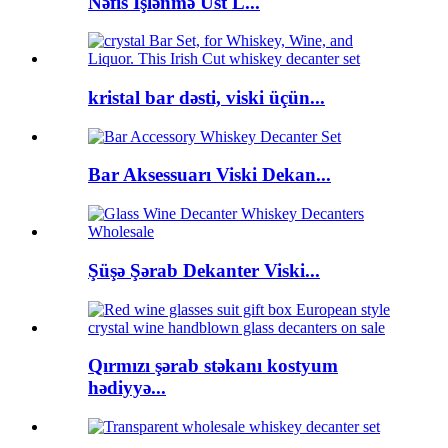
Nəfis İşlənmə Üst L...
kristal bar dəsti, viski üçün...
Bar Aksessuarı Viski Dekan...
Şüşə Şərab Dekanter Viski...
Qırmızı şərab stəkanı kostyum
hədiyyə...