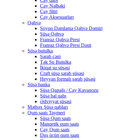
Çay qabı
Çay Nəlbəki
Çay filtri
Çay Aksesuarları
Qəhvə
Soyuq Dəmləmə Qəhvə Dəmiri
Şüşə Qəhvə
Fransız Qəhvə Presi
Fransız Qəhvə Presi Dəsti
Şüşə butulka
Şərab çəni
Tək Su Butulka
İkiqat su şüşəsi
Craft şüşə şərab şüşəsi
Heyvan formalı şərab şüşəsi
Şüşə banka
Şüşə Qapağı / Çay Kavanozu
Şüşə bal qabı
Ədviyyat şüşəsi
Mətbəx Şüşə qabları
Qum saatı Taymeri
Şüşə Qum saatı
Manqetik qum saatı
Çay Qum saatı
Duş üçün qum saatı