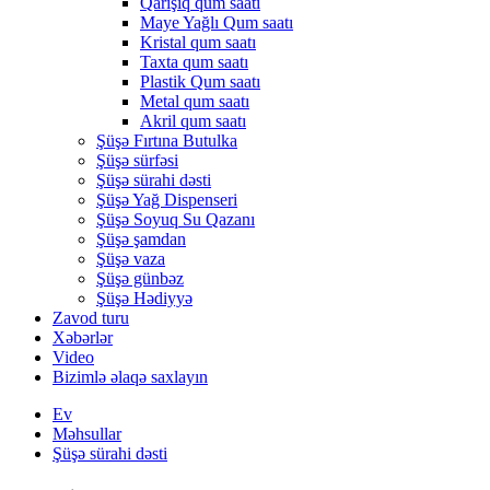
Qarışıq qum saatı
Maye Yağlı Qum saatı
Kristal qum saatı
Taxta qum saatı
Plastik Qum saatı
Metal qum saatı
Akril qum saatı
Şüşə Fırtına Butulka
Şüşə sürfəsi
Şüşə sürahi dəsti
Şüşə Yağ Dispenseri
Şüşə Soyuq Su Qazanı
Şüşə şamdan
Şüşə vaza
Şüşə günbəz
Şüşə Hədiyyə
Zavod turu
Xəbərlər
Video
Bizimlə əlaqə saxlayın
Ev
Məhsullar
Şüşə sürahi dəsti