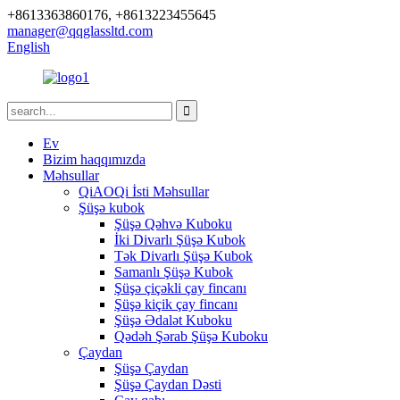
+8613363860176, +8613223455645
manager@qqglassltd.com
English
Ev
Bizim haqqımızda
Məhsullar
QiAOQi İsti Məhsullar
Şüşə kubok
Şüşə Qəhvə Kuboku
İki Divarlı Şüşə Kubok
Tək Divarlı Şüşə Kubok
Samanlı Şüşə Kubok
Şüşə çiçəkli çay fincanı
Şüşə kiçik çay fincanı
Şüşə Ədalət Kuboku
Qədəh Şərab Şüşə Kuboku
Çaydan
Şüşə Çaydan
Şüşə Çaydan Dəsti