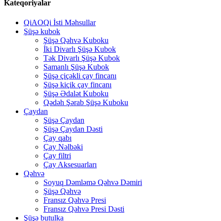
Kateqoriyalar
QiAOQi İsti Məhsullar
Şüşə kubok
Şüşə Qəhvə Kuboku
İki Divarlı Şüşə Kubok
Tək Divarlı Şüşə Kubok
Samanlı Şüşə Kubok
Şüşə çiçəkli çay fincanı
Şüşə kiçik çay fincanı
Şüşə Ədalət Kuboku
Qədəh Şərab Şüşə Kuboku
Çaydan
Şüşə Çaydan
Şüşə Çaydan Dəsti
Çay qabı
Çay Nəlbəki
Çay filtri
Çay Aksesuarları
Qəhvə
Soyuq Dəmləmə Qəhvə Dəmiri
Şüşə Qəhvə
Fransız Qəhvə Presi
Fransız Qəhvə Presi Dəsti
Şüşə butulka