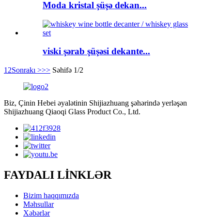
Moda kristal şüşə dekan...
viski şərab şüşəsi dekante...
1
2
Sonrakı >
>>
Səhifə 1/2
Biz, Çinin Hebei əyalətinin Shijiazhuang şəhərində yerləşən
Shijiazhuang Qiaoqi Glass Product Co., Ltd.
FAYDALI LİNKLƏR
Bizim haqqımızda
Məhsullar
Xəbərlər