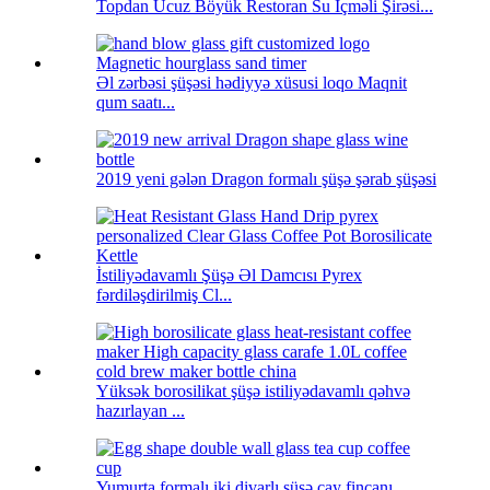
Topdan Ucuz Böyük Restoran Su İçməli Şirəsi...
Əl zərbəsi şüşəsi hədiyyə xüsusi loqo Maqnit
qum saatı...
2019 yeni gələn Dragon formalı şüşə şərab şüşəsi
İstiliyədavamlı Şüşə Əl Damcısı Pyrex
fərdiləşdirilmiş Cl...
Yüksək borosilikat şüşə istiliyədavamlı qəhvə
hazırlayan ...
Yumurta formalı iki divarlı şüşə çay fincanı