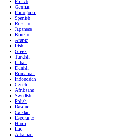
French
German
Portuguese
Spanish
Russian
Japanese
Korean
Arabic
Irish
Greek
Turkish
Italian
Danish
Romanian
Indonesian
Czech
Afrikaans
Swedish
Polish
Basque
Catalan
Esperanto
Hindi
Lao
Albanian