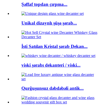
Şəffaf topdan çırpma...
Unikal dizaynlı şüşə şərab...
İsti Satılan Kristal şərab Dekan...
viski şərabı dekanteri / viski...
Qurğuşunsuz dəbdəbəli antik...