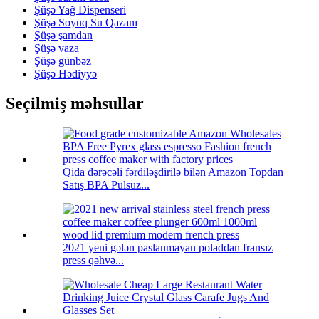
Şüşə Yağ Dispenseri
Şüşə Soyuq Su Qazanı
Şüşə şamdan
Şüşə vaza
Şüşə günbəz
Şüşə Hədiyyə
Seçilmiş məhsullar
Qida dərəcəli fərdiləşdirilə bilən Amazon Topdan
Satış BPA Pulsuz...
2021 yeni gələn paslanmayan poladdan fransız
press qəhvə...