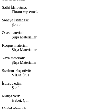
Səthi İdarəetmə:
Ekranı çap etmək
Sənaye İstifadəsi:
Şərab
Əsas material:
Şüşə Materiallar
Korpus materialı:
Şüşə Materiallar
Yaxa materialı:
Şüşə Materiallar
Sızdırmazlıq növü:
VİDA ÜST
İstifadə edin:
Şərab
Mənşə yeri:
Hebei, Çin
Model nömrəsi: