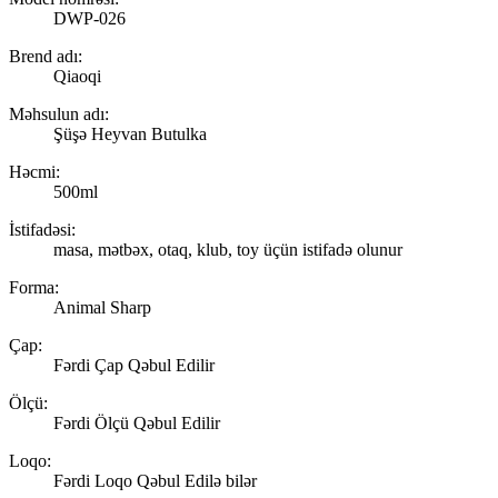
DWP-026
Brend adı:
Qiaoqi
Məhsulun adı:
Şüşə Heyvan Butulka
Həcmi:
500ml
İstifadəsi:
masa, mətbəx, otaq, klub, toy üçün istifadə olunur
Forma:
Animal Sharp
Çap:
Fərdi Çap Qəbul Edilir
Ölçü:
Fərdi Ölçü Qəbul Edilir
Loqo:
Fərdi Loqo Qəbul Edilə bilər