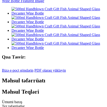
Qısa Təsvir:
Bizə e-poçt göndərin
PDF olaraq yükləyin
Məhsul təfərrüatı
Məhsul Teqləri
Ümumi baxış
Tez təfərrüatlar