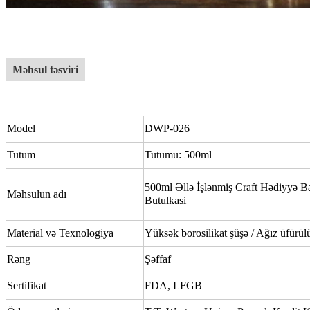
Məhsul təsviri
Model
DWP-026
Tutum
Tutumu: 500ml
500ml Əllə İşlənmiş Craft Hədiyyə B
Məhsulun adı
Butulkasi
Material və Texnologiya
Yüksək borosilikat şüşə / Ağız üfürül
Rəng
Şəffaf
Sertifikat
FDA, LFGB