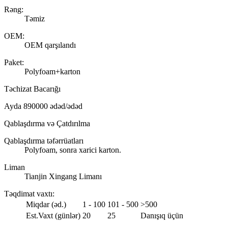
Rəng:
Təmiz
OEM:
OEM qarşılandı
Paket:
Polyfoam+karton
Təchizat Bacarığı
Ayda 890000 ədəd/ədəd
Qablaşdırma və Çatdırılma
Qablaşdırma təfərrüatları
Polyfoam, sonra xarici karton.
Liman
Tianjin Xingang Limanı
Təqdimat vaxtı
:
Miqdar (əd.)
1 - 100
101 - 500
>500
Est.Vaxt (günlər)
20
25
Danışıq üçün