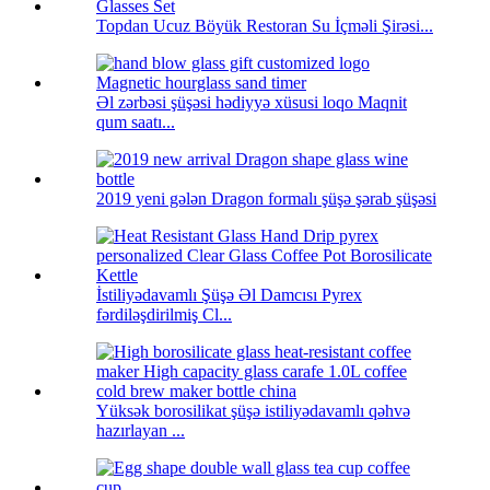
Topdan Ucuz Böyük Restoran Su İçməli Şirəsi...
Əl zərbəsi şüşəsi hədiyyə xüsusi loqo Maqnit
qum saatı...
2019 yeni gələn Dragon formalı şüşə şərab şüşəsi
İstiliyədavamlı Şüşə Əl Damcısı Pyrex
fərdiləşdirilmiş Cl...
Yüksək borosilikat şüşə istiliyədavamlı qəhvə
hazırlayan ...