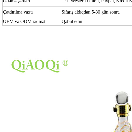
Ödəmə şərtləri
T/T, Western Union, Paypal, Kredit K
Çatdırılma vaxtı
Sifariş aldıqdan 5-30 gün sonra
OEM və ODM xidməti
Qəbul edin