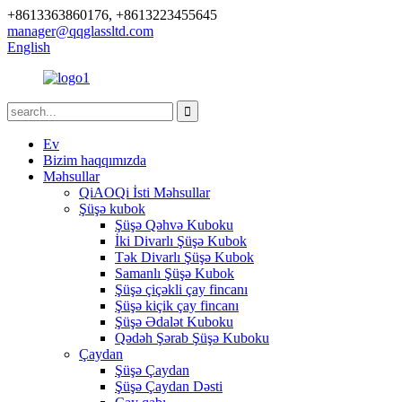
+8613363860176, +8613223455645
manager@qqglassltd.com
English
Ev
Bizim haqqımızda
Məhsullar
QiAOQi İsti Məhsullar
Şüşə kubok
Şüşə Qəhvə Kuboku
İki Divarlı Şüşə Kubok
Tək Divarlı Şüşə Kubok
Samanlı Şüşə Kubok
Şüşə çiçəkli çay fincanı
Şüşə kiçik çay fincanı
Şüşə Ədalət Kuboku
Qədəh Şərab Şüşə Kuboku
Çaydan
Şüşə Çaydan
Şüşə Çaydan Dəsti