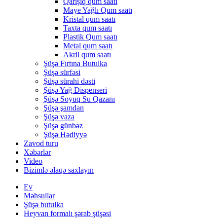
Qarışıq qum saatı
Maye Yağlı Qum saatı
Kristal qum saatı
Taxta qum saatı
Plastik Qum saatı
Metal qum saatı
Akril qum saatı
Şüşə Fırtına Butulka
Şüşə sürfəsi
Şüşə sürahi dəsti
Şüşə Yağ Dispenseri
Şüşə Soyuq Su Qazanı
Şüşə şamdan
Şüşə vaza
Şüşə günbəz
Şüşə Hədiyyə
Zavod turu
Xəbərlər
Video
Bizimlə əlaqə saxlayın
Ev
Məhsullar
Şüşə butulka
Heyvan formalı şərab şüşəsi