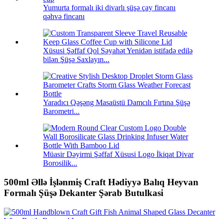
Yumurta formalı iki divarlı şüşə çay fincanı
qəhvə fincanı
Xüsusi Şəffaf Qol Səyahət Yenidən istifadə edilə
bilən Şüşə Saxlayın...
Yaradıcı Qəşəng Masaüstü Damcılı Fırtına Şüşə
Barometri...
Müasir Dəyirmi Şəffaf Xüsusi Logo İkiqat Divar
Borosilik...
500ml Əllə İşlənmiş Craft Hədiyyə Balıq Heyvan
Formalı Şüşə Dekanter Şərab Butulkasi