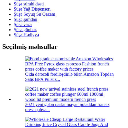
Şüşə sürahi dəsti
Şüşə Yağ Dispenseri
Şüşə Soyuq Su Qazanı
Şüşə şamdan
Şüşə vaza
Şüşə günbəz
Şüşə Hədiyyə
Seçilmiş məhsullar
Qida dərəcəli fərdiləşdirilə bilən Amazon Topdan
Satış BPA Pulsuz...
2021 yeni gələn paslanmayan poladdan fransız
press qəhvə...