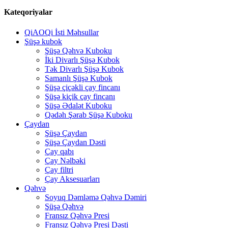
Kateqoriyalar
QiAOQi İsti Məhsullar
Şüşə kubok
Şüşə Qəhvə Kuboku
İki Divarlı Şüşə Kubok
Tək Divarlı Şüşə Kubok
Samanlı Şüşə Kubok
Şüşə çiçəkli çay fincanı
Şüşə kiçik çay fincanı
Şüşə Ədalət Kuboku
Qədəh Şərab Şüşə Kuboku
Çaydan
Şüşə Çaydan
Şüşə Çaydan Dəsti
Çay qabı
Çay Nəlbəki
Çay filtri
Çay Aksesuarları
Qəhvə
Soyuq Dəmləmə Qəhvə Dəmiri
Şüşə Qəhvə
Fransız Qəhvə Presi
Fransız Qəhvə Presi Dəsti