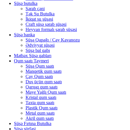
Şüşə butulka
Şərab çəni
Tək Su Butulka
İkiqat su şüşəsi
Craft şüşə şərab şüşəsi
Heyvan formalı şərab şüşəsi
Şüşə banka
Şüşə Qapağı / Çay Kavanozu
Ədviyyat şüşəsi
Şüşə bal qabı
Mətbəx Şüşə qabları
Qum saatı Taymeri
Şüşə Qum saatı
Manqetik qum saatı
Çay Qum saatı
Duş üçün qum saatı
Qarışıq qum saatı
Maye Yağlı Qum saatı
Kristal qum saatı
Taxta qum saatı
Plastik Qum saatı
Metal qum saatı
Akril qum saatı
Şüşə Fırtına Butulka
Şüşə sürfəsi