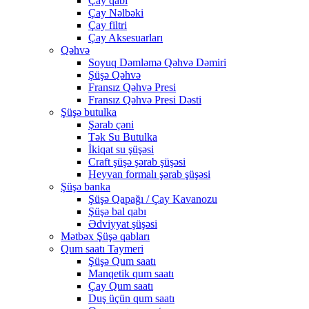
Çay qabı
Çay Nəlbəki
Çay filtri
Çay Aksesuarları
Qəhvə
Soyuq Dəmləmə Qəhvə Dəmiri
Şüşə Qəhvə
Fransız Qəhvə Presi
Fransız Qəhvə Presi Dəsti
Şüşə butulka
Şərab çəni
Tək Su Butulka
İkiqat su şüşəsi
Craft şüşə şərab şüşəsi
Heyvan formalı şərab şüşəsi
Şüşə banka
Şüşə Qapağı / Çay Kavanozu
Şüşə bal qabı
Ədviyyat şüşəsi
Mətbəx Şüşə qabları
Qum saatı Taymeri
Şüşə Qum saatı
Manqetik qum saatı
Çay Qum saatı
Duş üçün qum saatı